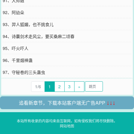
91、大师姐
92、阿幼朵
93、羿人狐媚，也不挑食儿
94、诗囊剑术走风尘，要买桑麻二顷春
95、吓火吓人
96、千里烟神蛊
97、守秘卷的三头蛊虫
1/6
1
2
3
»
追看新章节，下载本站客户端无广告APP
↓↓↓
本站所有收录的内容均来自互联网，如有侵权我们将尽快删除。
网站地图