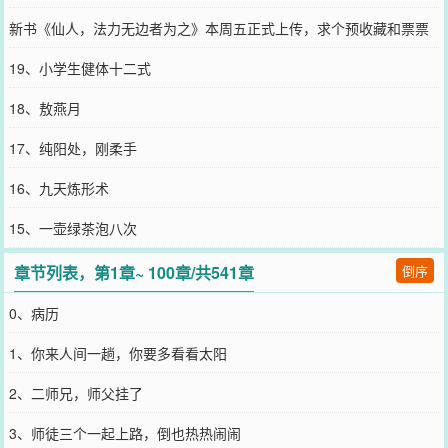
新书《仙人，法力无边者为之》本周五正式上传，求个预收藏和票票
19、小学生健体十二式
18、敖燕月
17、纯阳处，刚柔手
16、九天炼形术
15、一壶绿茶泡八次
章节列表，第1章~ 100章/共541章
倒序
0、病历
1、你来人间一趟，你要多看看太阳
2、二师兄，师父挂了
3、师徒三个一起上路，倒也热热闹闹