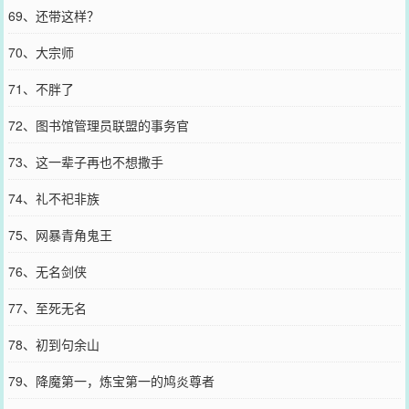
69、还带这样？
70、大宗师
71、不胖了
72、图书馆管理员联盟的事务官
73、这一辈子再也不想撒手
74、礼不祀非族
75、网暴青角鬼王
76、无名剑侠
77、至死无名
78、初到句余山
79、降魔第一，炼宝第一的鸠炎尊者