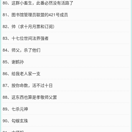
80、这群小畜生，此番必然没有活路了
81、图书馆管理员联盟的421号成员
82、帅（求十月月票和订阅）
83、十七位世间法界强者
84、师父，杀了他们
85、谢鹤孙
86、给我老人家一支
87、按你命数，活不过十日
88、这东西也算是孝敬师父罢
89、七杀元神
90、勾蜈玄珠