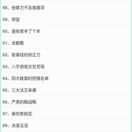
58、他掌力不及我雄浑
59、师徒
60、道经里羊了个羊
61、龙都教
62、故事线的修正力
63、八手俏夜叉甘灵瑶
64、四大联盟的狩猎名单
65、三大法王来袭
66、严熹的糙战略
67、缘何笑桃花
68、冰清玉洁