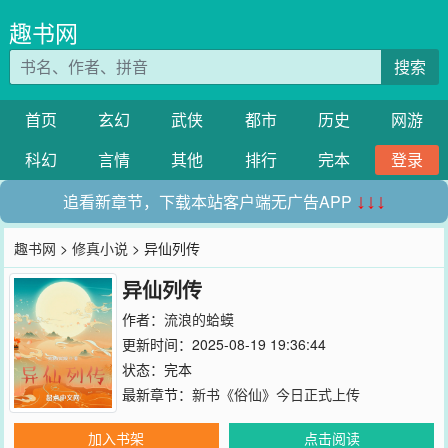
趣书网
搜索
首页
玄幻
武侠
都市
历史
网游
科幻
言情
其他
排行
完本
登录
追看新章节，下载本站客户端无广告APP
↓↓↓
趣书网
>
修真小说
> 异仙列传
异仙列传
作者：
流浪的蛤蟆
更新时间：2025-08-19 19:36:44
状态：完本
最新章节：
新书《俗仙》今日正式上传
加入书架
点击阅读