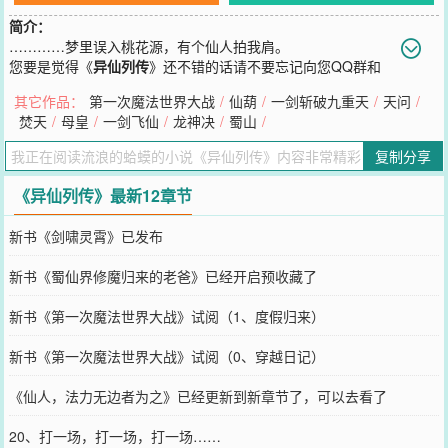
简介：
…………梦里误入桃花源，有个仙人拍我肩。
您要是觉得《
异仙列传
》还不错的话请不要忘记向您QQ群和
微博微信里的朋友推荐哦！
其它作品：
第一次魔法世界大战
/
仙葫
/
一剑斩破九重天
/
天问
/
焚天
/
母皇
/
一剑飞仙
/
龙神决
/
蜀山
/
复制分享
《异仙列传》最新12章节
新书《剑啸灵霄》已发布
新书《蜀仙界修魔归来的老爸》已经开启预收藏了
新书《第一次魔法世界大战》试阅（1、度假归来）
新书《第一次魔法世界大战》试阅（0、穿越日记）
《仙人，法力无边者为之》已经更新到新章节了，可以去看了
20、打一场，打一场，打一场……