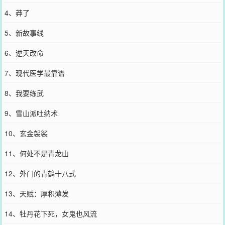
4、莽了
5、新故事线
6、逆天改命
7、现代医学最靠谱
8、我要练武
9、雪山派吐纳术
10、玄金袈裟
11、何处不是青龙山
12、外门的青鹤十八式
13、天赋：厚积薄发
14、牡丹花下死，女鬼也风流