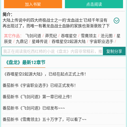
加入书架
点击阅读
简介：
大陆上传说中的四大终极战士之一的‘龙血战士’已经千年没有
再出现过了，而唯一有著龙血战士血脉的家族也渐渐衰败了下
来，成为了一个小镇的普通贵族。而这个衰败家族中的继承人，年仅
其它作品：
飞剑问道
/
莽荒纪
/
吞噬星空
/
雪鹰领主
/
沧元图
/
星
八岁的小林雷在踏入已经布满灰尘的祖屋当中的时候，却无意当中得
辰变
/
九鼎记
/
星峰传说
/
吞噬星空2起源大陆
/
宇宙职业选手
/
到一枚看似极为普通的戒指——盘龙戒指！<spanclass="hottext">本
书公告：</span>这是作者我吃西红柿发表：星峰传说、寸芒、星辰变
复制分享
完结篇之後.开始最新连载第四本小说：盘龙希望大家会喜欢我吃西红
柿最新连载作品
《盘龙》最新12章节
您要是觉得《
盘龙
》还不错的话请不要忘记向您QQ群和微博微信里的
朋友推荐哦！
《吞噬星空2起源大陆》，已经在起点正式上传！
番茄新书《宇宙职业选手》已经正式发布！
番茄新书《飞剑问道》第一章已经上传！
番茄新书《飞剑问道》已经发布~~~
番茄新书《雪鹰领主》五十万字了，可以看了~~