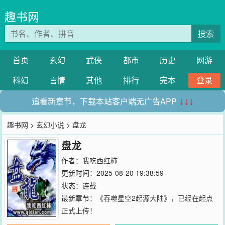
趣书网
搜索
首页
玄幻
武侠
都市
历史
网游
科幻
言情
其他
排行
完本
登录
追看新章节，下载本站客户端无广告APP
↓↓↓
趣书网
>
玄幻小说
> 盘龙
盘龙
作者：
我吃西红柿
更新时间：2025-08-20 19:38:59
状态：连载
最新章节：
《吞噬星空2起源大陆》，已经在起点
正式上传！