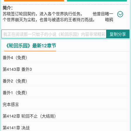
简介：
苏晓签订轮回契约，进入各个世界执行任务。 他曾目睹一
个世界崩灭为尘粒，也曾与被遗忘的王者持刃而战。 暗鸦
在低语，黑渊下巨兽咆哮。 欢迎来到，轮回乐园…… ---------
您要是觉得《
轮回乐园
》还不错的话请不要忘记向您QQ群和微博微信
复制分享
里的朋友推荐哦！
《轮回乐园》最新12章节
番外4（免费）
第4143章 番外3
番外2（免费）
番外1（免费）
完本感言
第4142章 轮回不止（大结局）
第4141章 决战