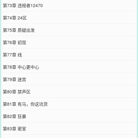
第73章 违规者12470
第74章 24区
第75章 质疑出发
第76章 初现
第77章 线
第78章 中心更中心
第79章 迷宫
第80章 禁声区
第81章 有马，你这坑货
第82章 狂暴
第83章 密室