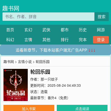
趣书网
搜索
首页
玄幻
武侠
都市
历史
网游
科幻
言情
其他
排行
完本
登录
追看新章节，下载本站客户端无广告APP
↓↓↓
趣书网
>
言情小说
> 轮回乐园
轮回乐园
作者：
那一只蚊子
更新时间：2025-08-24 04:49:33
状态：连载
最新章节：
番外4（免费）
加入书架
点击阅读