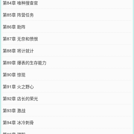
第84章 喰种搜查官
第85章 阵营任务
第86章 助阵
第87章 无奈和愤恨
第88章 将计就计
第89章 爆表的生存能力
第90章 惊现
第91章 火之野心
第92章 店长的荣光
第93章 激战
第94章 冰冷刺骨