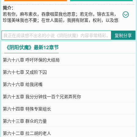
简介：
若有你，麻布素衣，吞康咽菜我也愿意；若无你，锦衣玉帛，
珍馐美味我也不要；在世人面前，我拥有财富，权利，以及悠
久的生命。可是，唯独无你。为你，我可与天争高；...--阴阳伏魔
您要是觉得《
阴阳伏魔
》还不错的话请不要忘记向您QQ群和微博微信
复制分享
里的朋友推荐哦！
《阴阳伏魔》最新12章节
第六十八章 呼吁环保的大结局
第六十七章 又成阶下囚
第六十六章 给我闭嘴
第六十五章 我分分钟找一百个兄弟弄死你
第六十四章 特殊专案组长
第六十三章 群众的力量
第六十二章 拉二胡的老人