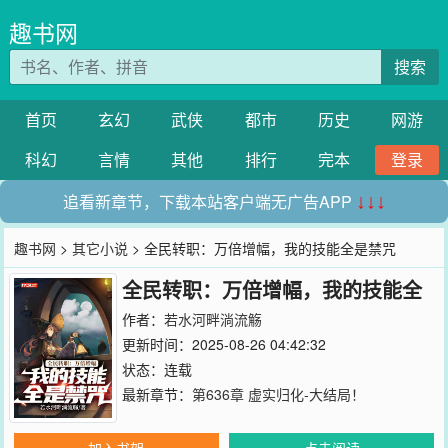
趣书网
搜索
首页
玄幻
武侠
都市
历史
网游
科幻
言情
其他
排行
完本
登录
追看新章节，下载本站客户端无广告APP
↓↓↓
趣书网
>
其它小说
> 全民转职：万倍增幅，我的技能全是禁咒
全民转职：万倍增幅，我的技能全
是禁咒
作者：
若水河畔淌流觞
更新时间：2025-08-26 04:42:32
状态：连载
最新章节：
第636章 虚实归化-大结局！
加入书架
点击阅读