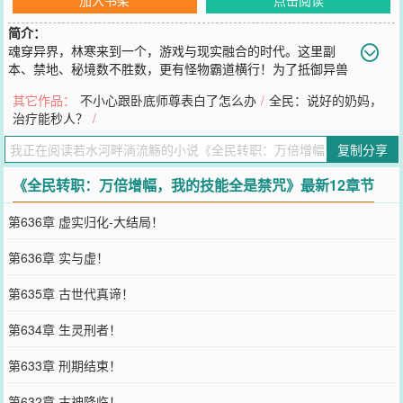
简介：
魂穿异界，林寒来到一个，游戏与现实融合的时代。这里副
本、禁地、秘境数不胜数，更有怪物霸道横行！为了抵御异兽
入侵，人类被迫踏上超凡之路，开启职业化道路！转职当天，林寒与
其它作品：
不小心跟卧底师尊表白了怎么办
/
全民：说好的奶妈，
梦想的战士职业，失之交臂！竟觉醒了唯一隐藏职业——生命祭祀！
治疗能秒人？
/
可令他绝望的是！这职业不仅一身奶系技能，转职之路还格外艰难，
永远无法突破一转！简直是地狱级的开局啊！关键时刻！【叮！万倍
复制分享
增幅系统觉醒！】【叮！无任何条件限制，只要属于宿主的，一切均
可无提升万倍！】于是！生命魔法守护天使、死亡魔法亡灵复苏、守
《全民转职：万倍增幅，我的技能全是禁咒》最新12章节
序魔法堕落介入、混乱魔法混乱领域！仅仅片刻！林寒便全属性提升
万倍，基础技能全成禁咒级！几年之后！当林寒近身奶爸之名，登顶
第636章 虚实归化-大结局！
世界之颠，并无限禁咒洗地之时！蓝星众多强者都看傻了！出手就是
禁咒？这个辅助职业不对劲啊！！！
第636章 实与虚！
您要是觉得《
全民转职：万倍增幅，我的技能全是禁咒
》还不错的话
请不要忘记向您QQ群和微博微信里的朋友推荐哦！
第635章 古世代真谛！
第634章 生灵刑者！
第633章 刑期结束！
第632章 古神降临！