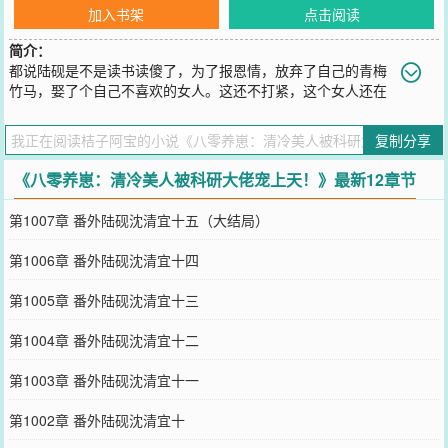
加入书架
点击阅读
简介：
都说陆砚是不是读书读傻了，为了报恩情，放弃了自己的青梅
竹马，娶了个自己不喜欢的女人。这还不打紧，这个女人还在
他婚前就怀了孕，真是造孽哦。这可是曾经的省状元，研究院的一级
工程师啊。都说这次陆砚肯定咽不下这口气，这次回来肯定是打算离
复制分享
婚的。沈清宜看着面前面容俊雅，一心醉心于学习和研究的男人，清
冷的开口道：“认下安安，给他上了户口，我就和你离婚。”陆砚：离
《八零养崽：清冷美人被科研大佬宠上天！》最新12章节
婚是不可能离婚的！除非你能找到更好的……
您要是觉得《
八零养崽：清冷美人被科研大佬宠上天！
》还不错的话
第1007章 番外陆砚沈清宜十五（大结局）
请不要忘记向您QQ群和微博微信里的朋友推荐哦！
第1006章 番外陆砚沈清宜十四
第1005章 番外陆砚沈清宜十三
第1004章 番外陆砚沈清宜十二
第1003章 番外陆砚沈清宜十一
第1002章 番外陆砚沈清宜十