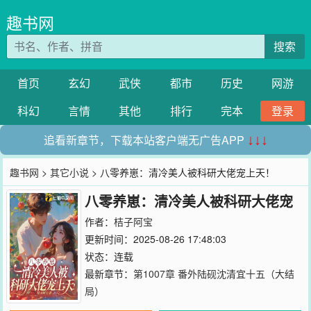
趣书网
搜索
首页
玄幻
武侠
都市
历史
网游
科幻
言情
其他
排行
完本
登录
追看新章节，下载本站客户端无广告APP
↓↓↓
趣书网
>
其它小说
> 八零养崽：清冷美人被科研大佬宠上天！
八零养崽：清冷美人被科研大佬宠
上天！
作者：
桔子阿宝
更新时间：2025-08-26 17:48:03
状态：连载
最新章节：
第1007章 番外陆砚沈清宜十五（大结
局）