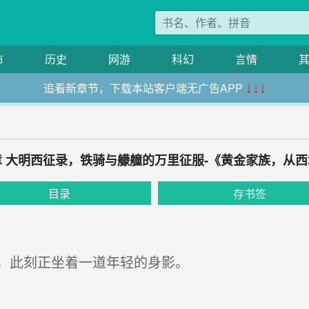
市
历史
网游
科幻
言情
追看新章节，下载本站客户端无广告APP
↓↓↓
 大明西征录，铁骑与艨艟的万里征服-《黄金家族，从
目录
存书签
，此刻正坐着一道年轻的身影。