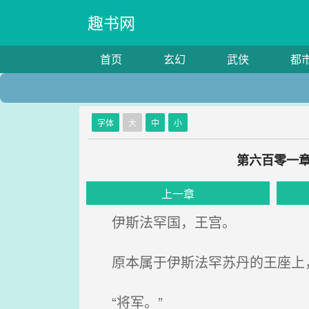
趣书网
首页
玄幻
武侠
都
字体
大
中
小
第六百零一章
上一章
伊斯法罕国，王宫。
原本属于伊斯法罕苏丹的王座上
“将军。”