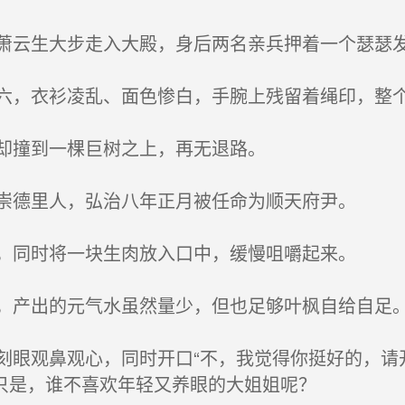
云生大步走入大殿，身后两名亲兵押着一个瑟瑟
，衣衫凌乱、面色惨白，手腕上残留着绳印，整
却撞到一棵巨树之上，再无退路。
崇德里人，弘治八年正月被任命为顺天府尹。
，同时将一块生肉放入口中，缓慢咀嚼起来。
产出的元气水虽然量少，但也足够叶枫自给自足
眼观鼻观心，同时开口“不，我觉得你挺好的，请
只是，谁不喜欢年轻又养眼的大姐姐呢？