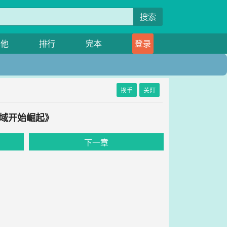
搜索
其他
排行
完本
登录
换手
关灯
西域开始崛起》
下一章