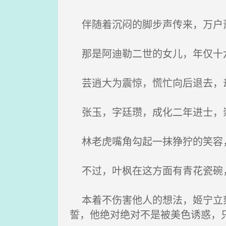
伴随着沉闷的脚步声传来，万户萧
那是阿迪勒二世的女儿，年仅十六
芸逍大为震惊，慌忙向后退去，
张玉，字廷瓒，成化二年进士，
林老虎嘴角勾起一抹狰狞的笑容
不过，叶枫在这方面有青花瓷碗，
本着不伤害他人的想法，姬宁立刻
誓，他绝对绝对不是被美色诱惑，