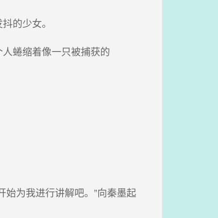
发抖的少女。
个人蜷缩着像一只被捕获的
。
开始为我进行讲解吧。”向秦墨起