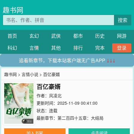
趣书网
搜索
首页
玄幻
武侠
都市
历史
网游
科幻
言情
其他
排行
完本
登录
追看新章节，下载本站客户端无广告APP
↓↓↓
趣书网
>
言情小说
> 百亿豪婿
百亿豪婿
作者：
风凌北
更新时间：2025-11-09 00:41:00
状态：连载
最新章节：
第二百四十五章：大结局
加入书架
点击阅读