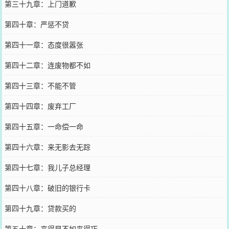
第三十九章：上门道歉
第四十章：严惩不贷
第四十一章：态度很嚣张
第四十二章：连废物都不如
第四十三章：不能不管
第四十四章：废弃工厂
第四十五章：一命偿一命
第四十六章：来无影去无踪
第四十七章：我儿子总经理
第四十八章：破旧的银行卡
第四十九章：贷款买的
第五十章：来得早不如来得巧