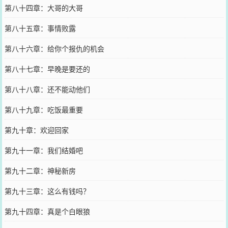
第八十四章：大哥的大哥
第八十五章：事情败露
第八十六章：给你个报仇的机会
第八十七章：早晚是要还的
第八十八章：还不能动他们
第八十九章：吃饭最重要
第九十章：欢迎回家
第九十一章：我们结婚吧
第九十二章：神秘新房
第九十三章：这么有钱吗？
第九十四章：真是个白眼狼