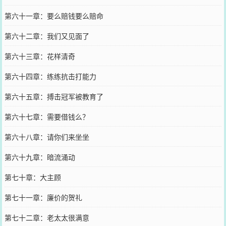
第六十一章：要么赔钱要么赔命
第六十二章：我们又见面了
第六十三章：花样清奇
第六十四章：练练抗击打能力
第六十五章：搏击冠军被教育了
第六十七章：需要借钱么？
第六十八章：请你们来坐坐
第六十九章：暗流涌动
第七十章：大主顾
第七十一章：廉价的贺礼
第七十二章：老太太很满意