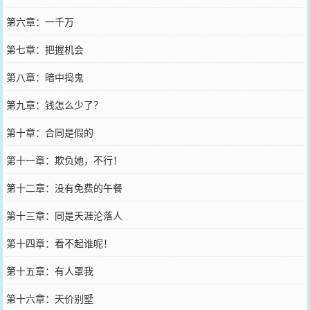
第六章：一千万
第七章：把握机会
第八章：暗中捣鬼
第九章：钱怎么少了？
第十章：合同是假的
第十一章：欺负她，不行！
第十二章：没有免费的午餐
第十三章：同是天涯沦落人
第十四章：看不起谁呢！
第十五章：有人罩我
第十六章：天价别墅