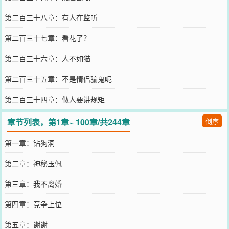
第二百三十八章：有人在监听
第二百三十七章：看花了？
第二百三十六章：人不如猫
第二百三十五章：不是情侣骗鬼呢
第二百三十四章：做人要讲规矩
章节列表，第1章~ 100章/共244章
倒序
第一章：钻狗洞
第二章：神秘玉佩
第三章：我不离婚
第四章：竞争上位
第五章：谢谢