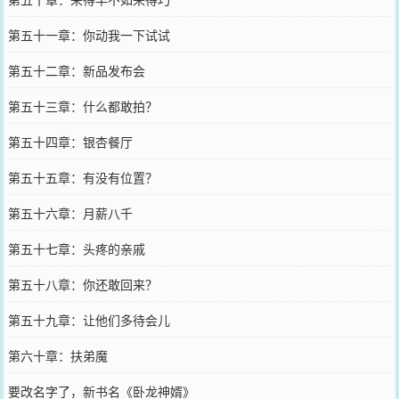
第五十一章：你动我一下试试
第五十二章：新品发布会
第五十三章：什么都敢拍？
第五十四章：银杏餐厅
第五十五章：有没有位置？
第五十六章：月薪八千
第五十七章：头疼的亲戚
第五十八章：你还敢回来？
第五十九章：让他们多待会儿
第六十章：扶弟魔
要改名字了，新书名《卧龙神婿》