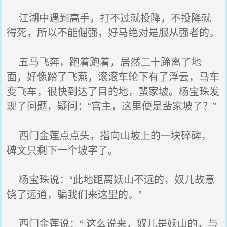
江湖中遇到高手，打不过就投降，不投降就
得死，所以不能倔强，好马绝对是服从强者的。
五马飞奔，跑着跑着，居然二十蹄离了地
面，好像踏了飞燕，滚滚车轮下有了浮云，马车
变飞车，很快到达了目的地，蜚家坡。杨宝珠发
现了问题，疑问：“宫主，这里便是蜚家坡了？”
西门金莲点点头，指向山坡上的一块碎碑，
碑文只剩下一个坡字了。
杨宝珠说：“此地距离妖山不远的，奴儿故意
饶了远道，骗我们来这里的。”
西门金莲说：“ 这么说来，奴儿是妖山的，与