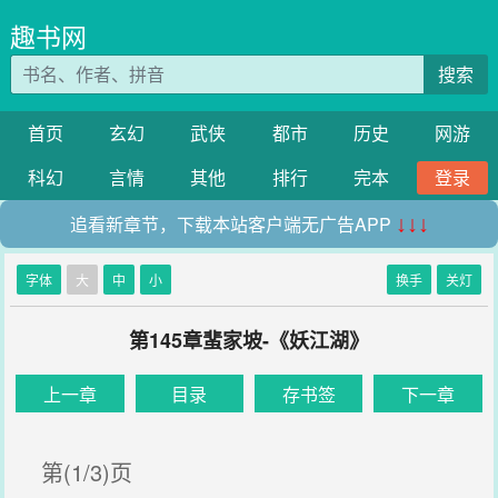
趣书网
搜索
首页
玄幻
武侠
都市
历史
网游
科幻
言情
其他
排行
完本
登录
追看新章节，下载本站客户端无广告APP
↓↓↓
字体
大
中
小
换手
关灯
第145章蜚家坡-《妖江湖》
上一章
目录
存书签
下一章
第(1/3)页