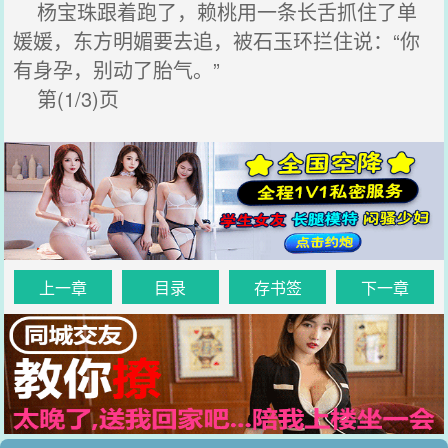
杨宝珠跟着跑了，赖桃用一条长舌抓住了单
媛媛，东方明媚要去追，被石玉环拦住说：“你
有身孕，别动了胎气。”
第(1/3)页
上一章
目录
存书签
下一章