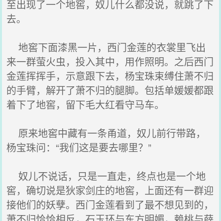
至出现了一个地窖，奴儿什么都没说，就跳了下
去。
地窖下面漆黑一片，西门金莲的衣裳里飞出
来一群萤火虫，投入其中，用作照明。之后西门
金莲挥挥手，示意跟下去，杨宝珠束缚住萧不归
的手臂，解开了萧不归的腿脚。包括单媛媛都跟
着下了地窖，留下毛大红看守马车。
原来地窖中藏有一条甬道，奴儿前行带路，
杨宝珠问：“我们这是要去哪里？”
奴儿不说话，只是一直走，终点也是一个地
窖，确切说是狄家剑庄的地窖，上面还有一群迎
接他们的妖孽。西门金莲看到了最不想见到的，
萧不归恰恰相反，石玉环与东方明媚，赖桃与薛