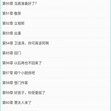
第50章 当真准备好了？
第51章 敬茶
第52章 立规矩
第53章 出事
第54章 卫凌泽，你可真该死啊
第55章 回门
第56章 以后再也不回来了
第57章 砌个小厨房吧
第58章 登门作客
第59章 好孩子，你受委屈了
第60章 萧夫人来了