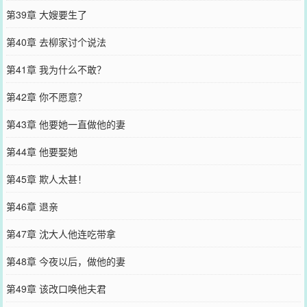
第39章 大嫂要生了
第40章 去柳家讨个说法
第41章 我为什么不敢？
第42章 你不愿意？
第43章 他要她一直做他的妻
第44章 他要娶她
第45章 欺人太甚！
第46章 退亲
第47章 沈大人他连吃带拿
第48章 今夜以后，做他的妻
第49章 该改口唤他夫君