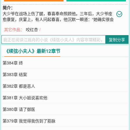
简介：
大少爷在战场上伤了腿，春喜奉命照顾他。三年后，大少爷痊
愈康复，庆宴上，有人问起春喜，他沉默一瞬道：“她确实很会
伺候人，你若喜欢，可将她要了去。”后来，大少爷大婚那日，春喜被
其它作品：
咬红杏
/
一顶不起眼的小轿送入鳏夫府中做续弦。再次见面，春喜梳了妇人发
髻，含羞带怯地立在丈夫身侧，大少爷却嫉妒的红了眼：“这才几日时
复制分享
间，你竟真喜欢上了那个老男人？”话音刚落，老男人出手折了他一只
胳膊：“按照规矩，侄婿该跪下磕头，唤我一声叔父。”踏实过日子小
《续弦小夫人》最新12章节
丫鬟VS一身正气腹黑老男人
您要是觉得《
续弦小夫人
》还不错的话请不要忘记向您QQ群和微博微
第384章 终
信里的朋友推荐哦！
第383章 结案
第382章 都是恶人
第381章 大小姐说喜欢他
第380章 请了御医
第379章 我觉得我伤到了筋脉