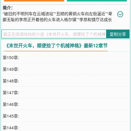
简介：
“破旧的不明列车在云城进站”“丑陋的黄铜火车向左街逼近”“卑
鄙无耻的李昂正开着他的火车进入格尔镇”“李昂和镁厅达成长
期稳定的合作关系”“列车长李昂接近星郡”“至高无上的黄铜之主将永远
庇护他的故乡”神神叨叨的丧尸末世，开局就被赶下火车的李昂，只想
复制分享
有一列自己的小车车。可是开着开着...怎么就机械飞升了？既然气氛
都到了，那这个牛肉，我吃还是不吃？【末世】+【列车】+【序列登
《末世开火车，顺便捡了个机械神格》最新12章节
神】+【冷静果断】+【百吨王？万吨王！】
您要是觉得《
末世开火车，顺便捡了个机械神格
》还不错的话请不要
第150章:
忘记向您QQ群和微博微信里的朋友推荐哦！
第149章:
第148章:
第147章:
第146章:
第145章:
第144章: