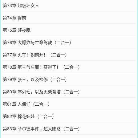
第73章:超级坏女人
第74章:提前
第75章:好夜晚
第76章:大爆炸与亡命驾驶（二合一）
第77章:火车！朝前开！（二合一）
第78章:第三节车厢！获得了！（二合一）
第79章:张三，以及检修（二合一）
第80章:序列七，以及火柴盒塔（二合一）
第81章:人偶们（二合一）
第82章:棉花娃娃（二合一）
第83章:菲尔德事件，超大贿赂（二合一）