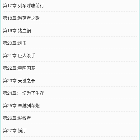
第17章:列车呼啸前行
第18章:游荡者之歌
第19章:猪血锅
第20章:炮击
第21章:巨人杀手
第22章:星图囚笼
第23章:天谴之矛
第24章:一切为了生存
第25章:卓越列车炮
第26章:越权者
第27章:镁厅