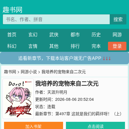
趣书网
搜索
首页
玄幻
武侠
都市
历史
网游
科幻
言情
其他
排行
完本
登录
追看新章节，下载本站客户端无广告APP
↓↓↓
趣书网
>
网游小说
> 我培养的宠物来自二次元
我培养的宠物来自二次元
作者：
天涯升明月
更新时间：2026-08-06 20:52:04
状态：连载
最新章节：
第497章 这就是我们的羁绊呀！（上）
加入书架
点击阅读