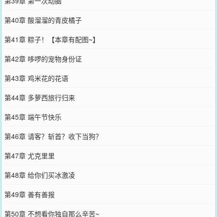
第39章 第一次动脑
第40章 酸溜溜的青皮橘子
第41章 粽子！【本章有配图~】
第42章 哆啰的宠物身份证
第43章 鸡米花的花语
第44章 多萝西旅行归来
第45章 端午节快乐
第46章 请客？斩首？收下当狗？
第47章 尤克里里
第48章 给你们买冰激凌
第49章 善有善报
第50章 不想看你独自那么辛苦~