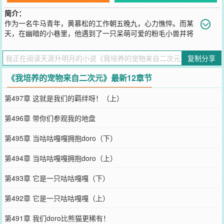
简介：
作为一名牛马青年，黄慕松的工作朝五晚九，心力憔悴。而某
天，在幽暗的小巷里，他遇到了一只呆萌可爱的粉毛小兽并将
其带回家收养。粉毛小兽：“人！我叫doro~。谢谢你收养我。你……
也喜欢吃甜甜的哦润吉吗？”橘子与酒的暖遇，在这一天，邂逅了。
复制分享
————————Ps：走过路过不要错过！半分钟的时间，快点进来
测一下吧，你有没有领取到虚拟宠物的资格？
《我培养的宠物来自二次元》最新12章节
您要是觉得《
我培养的宠物来自二次元
》还不错的话请不要忘记向您
QQ群和微博微信里的朋友推荐哦！
第497章 这就是我们的羁绊呀！（上）
第496章 带你们参观我的地盘
第495章 当咕咕嘎嘎拥抱doro（下）
第494章 当咕咕嘎嘎拥抱doro（上）
第493章 它是一只咕咕嘎嘎（下）
第492章 它是一只咕咕嘎嘎（上）
第491章 我们doro比熊猫更稀有！