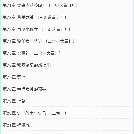
第71章 要来点花茶吗？（二更求首订！）
第72章 赞美龙神 （三更求首订！）
第73章 再见小修女 （四更求首订！）
第74章 牧羊女与特训 （二合一大章！）
第75章 会赢的（二合一大章！）
第76章 秘密笔记的新功能
第77章 菜鸟
第78章 幸运女神的项链
第79章 上路
第80章 失血骑士与失马 （二合一）
第81章 福德城