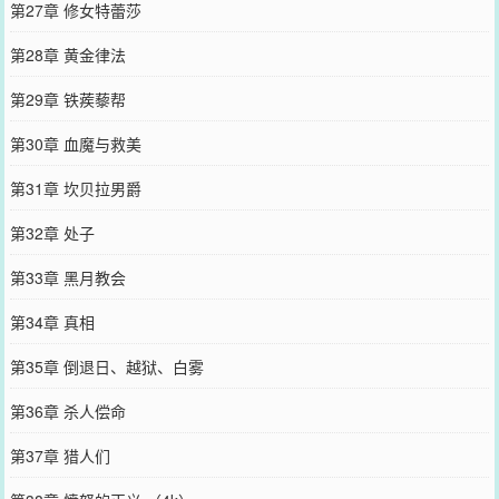
第27章 修女特蕾莎
第28章 黄金律法
第29章 铁蒺藜帮
第30章 血魔与救美
第31章 坎贝拉男爵
第32章 处子
第33章 黑月教会
第34章 真相
第35章 倒退日、越狱、白雾
第36章 杀人偿命
第37章 猎人们