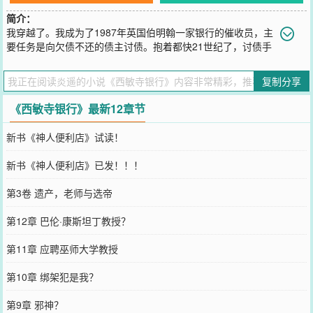
简介：
我穿越了。我成为了1987年英国伯明翰一家银行的催收员，主
要任务是向欠债不还的债主讨债。抱着都快21世纪了，讨债手
法大抵不过是冻结对方银行账户，或者威胁其上失信名单等想法，我
推开了债主的家门。开门的是一头神话中的恶龙。于是我和她结契成
复制分享
为了龙骑士。
您要是觉得《
西敏寺银行
》还不错的话请不要忘记向您QQ群和微博微
《西敏寺银行》最新12章节
信里的朋友推荐哦！
新书《神人便利店》试读！
新书《神人便利店》已发！！！
第3卷 遗产，老师与选帝
第12章 巴伦·康斯坦丁教授？
第11章 应聘巫师大学教授
第10章 绑架犯是我？
第9章 邪神？