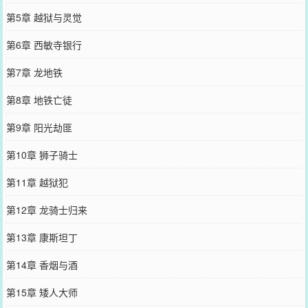
第5章 越狱与灵觉
第6章 西敏寺银行
第7章 龙地铁
第8章 地铁亡徒
第9章 阳光劫匪
第10章 狮子骑士
第11章 越狱犯
第12章 龙骑士归来
第13章 康斯坦丁
第14章 香烟与酒
第15章 矮人大师