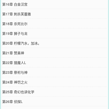
第16章 白金汉宫
第17章 刺杀芙蕾雅
第18章 杀死比尔
第19章 狮子与龙
第20章 柠檬汽水，加冰。
第21章 赞美神
第22章 猎魔人L
第23章 祭祀与神
第24章 神罚之火
第25章 奇幻也讲化学
第26章 侦探L