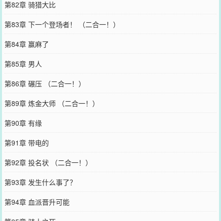
第82章 骑猎大比
第83章 下一个登场者！ （二合一！）
第84章 赢麻了
第85章 男人
第86章 碾压 （二合一！）
第89章 炼金大师 （二合一！）
第90章 有缘
第91章 带电的
第92章 投名状 （二合一！）
第93章 发生什么事了？
第94章 血派晋升可能