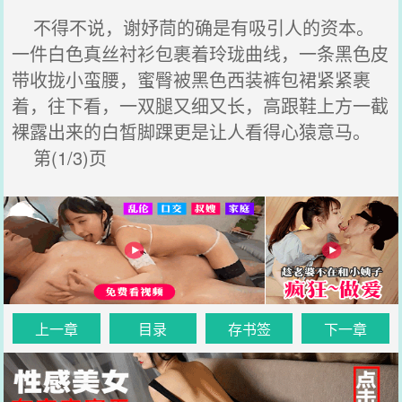
不得不说，谢妤茼的确是有吸引人的资本。
一件白色真丝衬衫包裹着玲珑曲线，一条黑色皮
带收拢小蛮腰，蜜臀被黑色西装裤包裙紧紧裹
着，往下看，一双腿又细又长，高跟鞋上方一截
裸露出来的白皙脚踝更是让人看得心猿意马。
第(1/3)页
上一章
目录
存书签
下一章