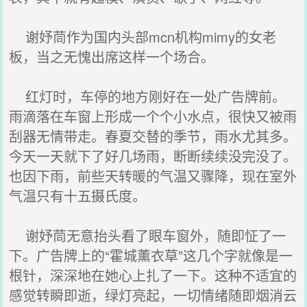
谢妤茼作为国内头部mcn机构mimy的女老
板，当之无愧出席这样一个场合。
红灯时，车停的地方刚好在一处广告牌前。
雨滴落在车窗上形成一个个小水点，很快又被雨
刮器无情带走。春夏交替的季节，雨水尤其多。
今天一天就下了好几场雨，断断续续没完没了。
也因下雨，前些天转暖的气温又骤降，现在室外
气温只有十五摄氏度。
谢妤茼无意抬头看了眼车窗外，随即怔了一
下。广告牌上的“霍城薰衣草”这几个字就像是一
根针，深深地在她心上扎了一下。这种不适宜的
感觉转瞬即逝，绿灯亮起，一切情绪随即烟消云