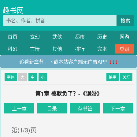
趣书网
搜索
首页
玄幻
武侠
都市
历史
网游
科幻
言情
其他
排行
完本
登录
追看新章节，下载本站客户端无广告APP
↓↓↓
字体
大
中
小
换手
关灯
第1章 被欺负了？-《误婚》
上一章
目录
存书签
下一章
第(1/3)页