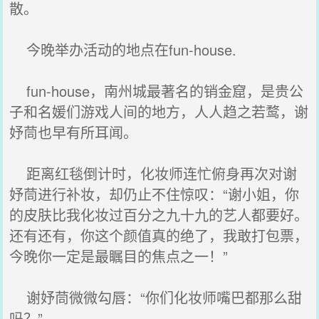
散。
今晚举办活动的地点在fun-house.
fun-house，南州城最著名的销金窟，是贵公
子和名媛们游戏人间的地方，人人趋之若鹜，谢
妤茼也早有所耳闻。
距离红毯倒计时，化妆师连忙俯身再次对谢
妤茼进行补妆，却仍止不住惊叹：“谢小姐，你
的皮肤比我化妆过百分之九十九的艺人都要好。
还有还有，你这个颜值真的绝了，我敢打包票，
今晚你一定是最瞩目的焦点之一！”
谢妤茼微微勾唇：“你们化妆师嘴巴都那么甜
吗？”