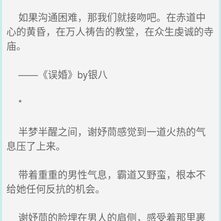
如果沟通困难，那我们就接吻吧。在赤道中
心的黄昏，在万人祷告的教堂，在众生虔诚的寺
庙。
——《误婚》by银八
*
半梦半醒之间，谢妤茼感觉到一道火热的气
息压了上来。
带着重重的男性气息，霸道又野蛮，根本不
给她任何反抗的机会。
谢妤茼的脸埋在男人的肩侧，感受着那里裹