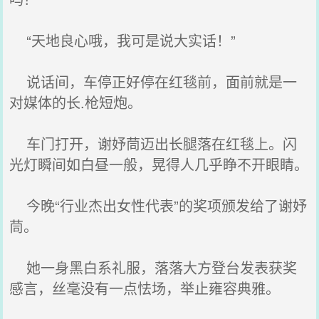
“天地良心哦，我可是说大实话！”
说话间，车停正好停在红毯前，面前就是一
对媒体的长.枪短炮。
车门打开，谢妤茼迈出长腿落在红毯上。闪
光灯瞬间如白昼一般，晃得人几乎睁不开眼睛。
今晚“行业杰出女性代表”的奖项颁发给了谢妤
茼。
她一身黑白系礼服，落落大方登台发表获奖
感言，丝毫没有一点怯场，举止雍容典雅。