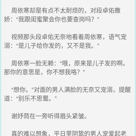
周依寒却是有点不太耐烦的，对段卓佑撒
娇：“我跟闺蜜聚会你也要查岗吗？”
视频那头段卓佑无奈地看着周依寒，语气宠
溺：“是儿子给你发的，又不是我。”
周依寒一脸无赖：“哦，原来是儿子发的啊。
那你的意思是，你不想我咯？”
“想你。”对面的男人满脸的无奈又宠溺，提醒
道：“别乐不思蜀。”
谢妤茼在一旁听得眉头紧皱。
真的难以想象，平日里阴鸷的男人宠爱起老