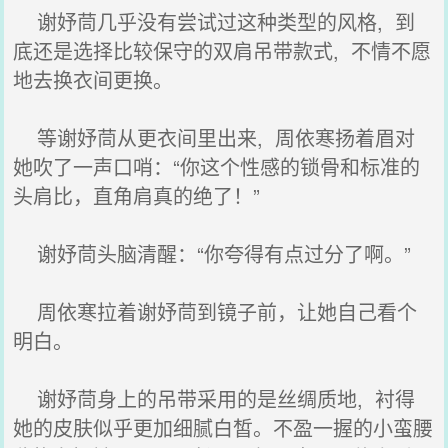
谢妤茼几乎没有尝试过这种类型的风格, 到
底还是选择比较保守的双肩吊带款式, 不情不愿
地去换衣间更换。
等谢妤茼从更衣间里出来, 周依寒扬着眉对
她吹了一声口哨：“你这个性感的锁骨和标准的
头肩比，直角肩真的绝了！”
谢妤茼头脑清醒：“你夸得有点过分了啊。”
周依寒拉着谢妤茼到镜子前，让她自己看个
明白。
谢妤茼身上的吊带采用的是丝绸质地, 衬得
她的皮肤似乎更加细腻白皙。不盈一握的小蛮腰