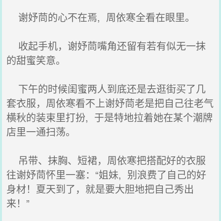
谢妤茼的心不在焉, 周依寒全看在眼里。
收起手机，谢妤茼嘴角还留有若有似无一抹
的甜蜜笑意。
下午的时候闺蜜两人到底还是去逛街买了几
套衣服，周依寒看不上谢妤茼老是把自己往老气
横秋的装束里打扮, 于是特地拉着她在某个潮牌
店里一通扫荡。
吊带、抹胸、短裙，周依寒把搭配好的衣服
往谢妤茼怀里一塞：“姐妹, 别浪费了自己的好
身材！夏天到了，就是要大胆地把自己秀出
来！”