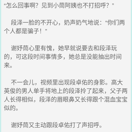
“怎么回事啊？见到小茼阿姨也不打招呼？”
段泽一脸的不开心，奶声奶气地说：“你们两
个人都是骗子！”
谢妤茼心里有愧，她早就说要去和段泽玩
的，可这段时间事情多，她总是没能抽出时间
来。
不一会儿，视频里出现段卓佑的身影。高大
英俊的男人单手将地上的段泽拎了起来，父子两
人长得相似，段泽的眉眼鼻又长得跟个混血宝宝
似的。
谢妤茼又主动跟段卓佑打了声招呼。