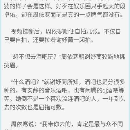
婆的样子会是这样。好歹在娱乐圈只手遮天的段
卓佑，却在周依寒面前是真的一点脾气都没有。
视频挂断后，周依寒顺便自拍几张。不仅自
己要自拍，还要拉着谢妤茼一起拍。
“想不想去酒吧玩？”周依寒朝谢妤茼狡黠地挑
挑眉。
“什么酒吧？”就谢妤茼所知，酒吧也是分很多
种的，有安静的音乐酒吧，也有闹腾的dj酒吧等
等。她倒不是一个喜欢流连酒吧的人，一年到头
去的次数也是屈指可数。
周依寒说：“我带你去的，肯定是最与众不同