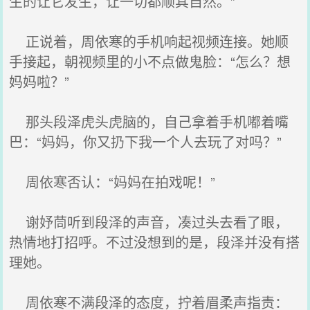
生的让它发生，让一切都顺其自然。”
正说着，周依寒的手机响起视频连接。她顺
手接起，朝视频里的小不点做鬼脸：“怎么？想
妈妈啦？”
那头段泽虎头虎脑的，自己拿着手机嘟着嘴
巴：“妈妈，你又扔下我一个人去玩了对吗？”
周依寒否认：“妈妈在拍戏呢！”
谢妤茼听到段泽的声音，凑过头去看了眼，
热情地打招呼。不过没想到的是，段泽并没有搭
理她。
周依寒不满段泽的态度，拧着眉柔声指责：