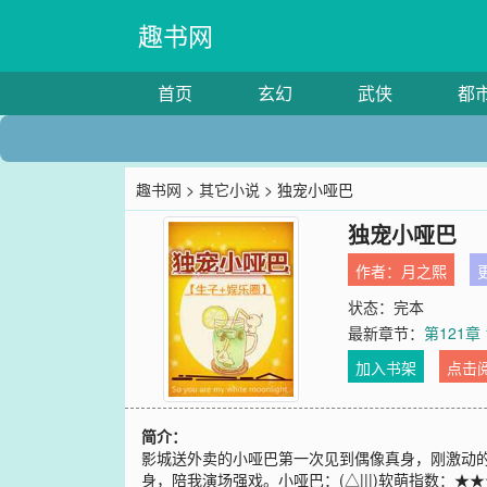
趣书网
首页
玄幻
武侠
都
趣书网
>
其它小说
> 独宠小哑巴
独宠小哑巴
作者：
月之熙
更
状态：完本
最新章节：
第121章
加入书架
点击
简介：
影城送外卖的小哑巴第一次见到偶像真身，刚激动
身，陪我演场强戏。小哑巴：(△|||)软萌指数：