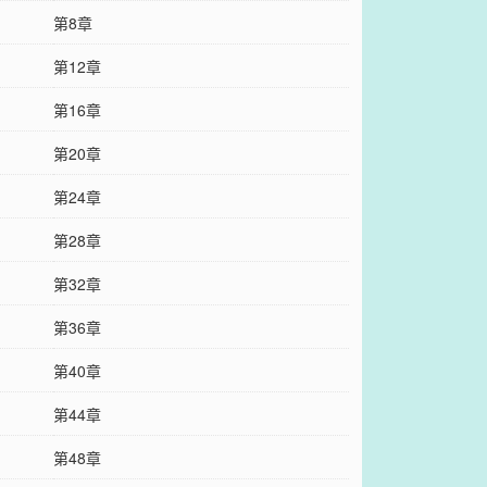
第8章
第12章
第16章
第20章
第24章
第28章
第32章
第36章
第40章
第44章
第48章