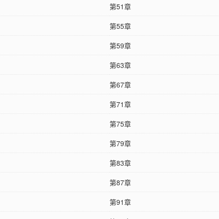
第51章
第55章
第59章
第63章
第67章
第71章
第75章
第79章
第83章
第87章
第91章