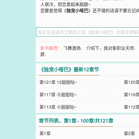
人很冷，但恋爱起来超甜~
您要是觉得《
独宠小哑巴
》还不错的话请不要忘记
新书推荐：
飞舞激扬
、
介绍下，我对象职业天师
爵
、
《独宠小哑巴》最新12章节
第121章 12甜甜哒~
第120
第117章 ⑧甜甜哒~
第116
第113章 ④甜甜哒~
第112
章节列表，第1章~ 100章/共121章
第1章
第2章