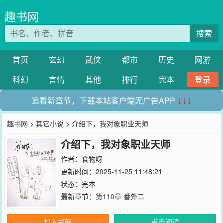
趣书网
搜索
首页
玄幻
武侠
都市
历史
网游
科幻
言情
其他
排行
完本
登录
追看新章节，下载本站客户端无广告APP
↓↓↓
趣书网
>
其它小说
> 介绍下，我对象职业天师
介绍下，我对象职业天师
作者：
食物呀
更新时间：2025-11-25 11:48:21
状态：完本
最新章节：
第110章 番外二
加入书架
点击阅读