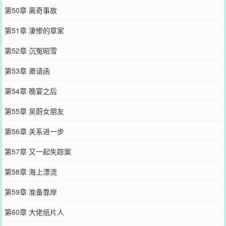
第50章 离奇事故
第51章 凄惨的章家
第52章 沉冤昭雪
第53章 邀请函
第54章 晚宴之后
第55章 吴蔚女朋友
第56章 关系进一步
第57章 又一起失踪案
第58章 海上漂流
第59章 准备靠岸
第60章 大佬纸片人