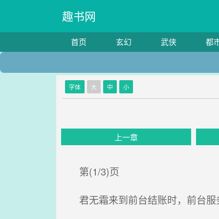
趣书网
首页
玄幻
武侠
都
字体
大
中
小
上一章
第(1/3)页
君无霜来到前台结账时，前台服务