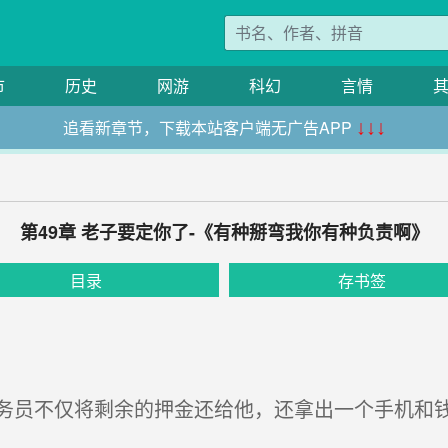
市
历史
网游
科幻
言情
追看新章节，下载本站客户端无广告APP
↓↓↓
第49章 老子要定你了-《有种掰弯我你有种负责啊》
目录
存书签
员不仅将剩余的押金还给他，还拿出一个手机和