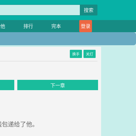
搜索
其他
排行
完本
登录
换手
关灯
下一章
钱包递给了他。