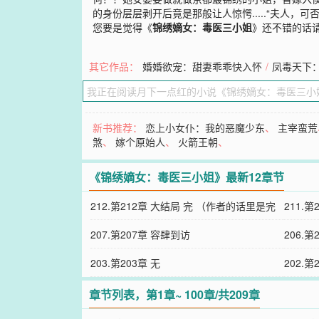
的身份层层剥开后竟是那般让人惊愕.....“夫人，可否
您要是觉得《
锦绣嫡女：毒医三小姐
》还不错的话
其它作品：
婚婚欲宠：甜妻乖乖快入怀
/
凤毒天下
新书推荐：
恋上小女仆：我的恶魔少东
、
主宰蛮荒
煞
、
嫁个原始人
、
火箭王朝
、
《锦绣嫡女：毒医三小姐》最新12章节
212.第212章 大结局 完 （作者的话里是完
211.第
结
207.第207章 容肆到访
206.第
203.第203章 无
202.第
章节列表，第1章~ 100章/共209章