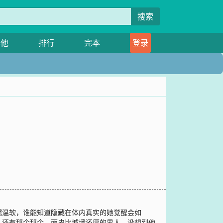
搜索
其他
排行
完本
登录
懦温软，谁能知道隐藏在体内真实的她觉醒会如
？还有那个那个，面皮比城墙还厚的男人，没想到他