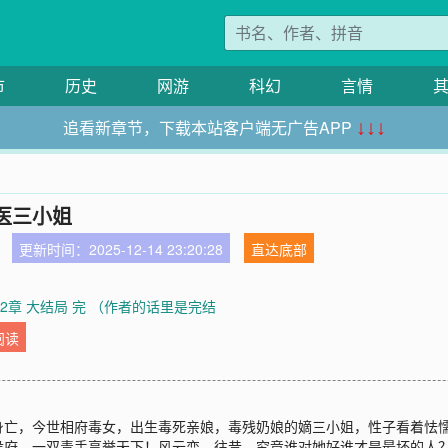
市
历史
网游
科幻
言情
追看新章节，下载本站客户端无广告APP
↓↓↓
医三小姐
更新时间：2025-12-14 23:20:28
直达底部
212章 大结局 完 （作者的话里是完结
阅读
身亡，今世相府毒女，出生毒死亲娘，毒残奶娘的嫡三小姐，性子看着怯
侯府，一双毒手享誉天下！风云变，往昔，究竟谁对她好谁才是最坏的人