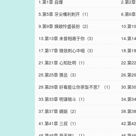
1.第1章 自爆
2.第2
5.第5章 牙尖嘴利刺开（1）
6.第6
9.第9章 姨娘怜盛装扮（2）
10.第
13.第13章 未曾相邀于你（3）
14.第
17.第17章 微敛刺心中咽（3）
18.第
21.第21章 心知肚明（1）
22.第
25.第25章 猜忌（3）
26.第
29.第29章 好看能让你茶饭不思？（1）
30.第
33.第33章 明谋暗斗（1）
34.第
37.第37章 嫡姐（2）
38.第
41.第41章 三叔（1）
42.第
45.第45章 我不嫁！（1）
46.第