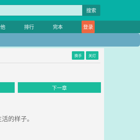
搜索
其他
排行
完本
登录
换手
关灯
下一章
生活的样子。