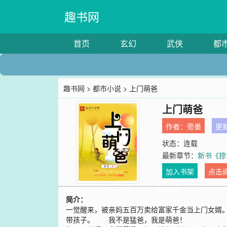
趣书网
首页
玄幻
武侠
都
趣书网
>
都市小说
> 上门萌爸
上门萌爸
作者：
旁墨
更新
状态：连载
最新章节：
新书《掠
加入书架
点击
简介：
一觉醒来，被亲妈五百万卖给富家千金当上门女
带孩子。 我不是猛爸，我是萌爸！