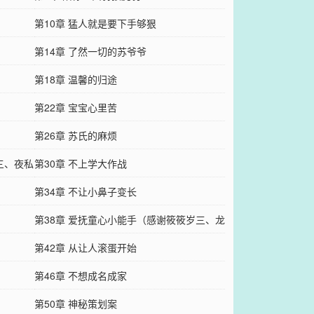
第10章 猛人就是要下手够狠
第14章 了然一切的苏爷爷
第18章 温馨的归途
第22章 宝宝心里苦
第26章 苏氏的麻烦
三、夜私
第30章 不上学大作战
第34章 不让小鼻子变长
第38章 爱抚童心小能手（感谢筱筱岁三、龙
骑兵符的打赏）
第42章 从让人滚蛋开始
第46章 不想成名成家
第50章 神秘策划案