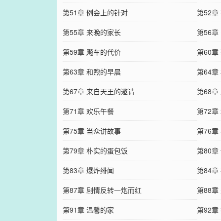
第51章 例会上的针对
第52章
第55章 来晚的家长
第56章
第59章 飚车的代价
第60章
第63章 和煦的早晨
第64
第67章 来自天王的邀请
赏）
第68章
第71章 欢乐午餐
第72
第75章 当众讲故事
第76章
第79章 朴实的蛋包饭
第80章
第83章 爆炸绯闻
第84章
第87章 剧情反转一炮而红
第88章
第91章 温馨的家
第92