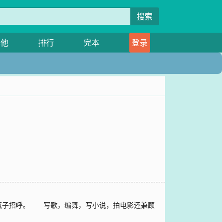
搜索
其他
排行
完本
登录
瓶子招呼。 写歌，编舞，写小说，拍电影还兼顾