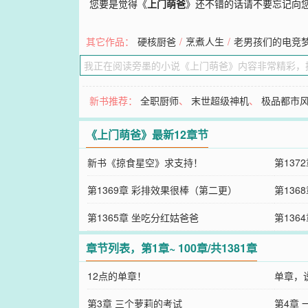
您要是觉得《
上门萌爸
》还不错的话请不要忘记向
其它作品：
硬核厨爸
/
烹煮人生
/
老男孩们的电竞
新书推荐：
全职厨师
、
末世超级神机
、
极品都市
《上门萌爸》最新12章节
新书《掠食星空》求支持！
第13
第1369章 彩排效果很棒（第二更）
持）
第13
第1365章 坐吃分红姑爸爸
第13
章节列表，第1章~ 100章/共1381章
12点的单章！
单章，
第3章 三个萝莉的考试
第4章 