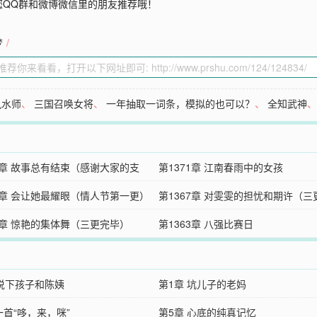
您QQ群和微博微信里的朋友推荐哦！
梦
/
风水师
、
三国召唤女将
、
一年抽取一词条，模拟的也可以？
、
全知武神
72章 故事总有结束（感谢大家的支
第1371章 江南春雨中的女孩
68章 会让她最耀眼（情人节第一更）
第1367章 对雯雯的担忧和期许（三
64章 惊艳的集体舞（三更完毕）
毕）
第1363章 八强比赛日
说下孩子和陈姨
第1章 坑儿子的老妈
一首“哆，来，咪”
第5章 心底的纯真记忆