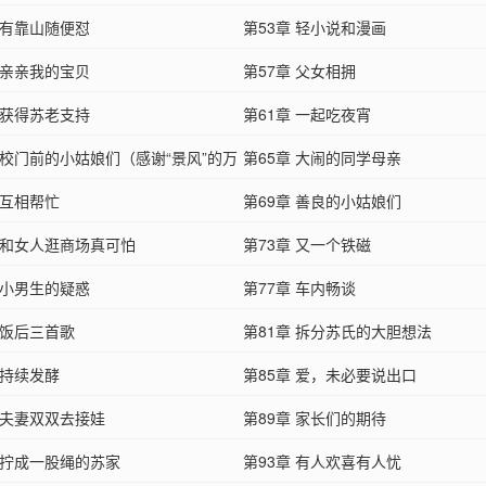
 有靠山随便怼
第53章 轻小说和漫画
 亲亲我的宝贝
第57章 父女相拥
 获得苏老支持
第61章 一起吃夜宵
章 校门前的小姑娘们（感谢“景风”的万
第65章 大闹的同学母亲
 互相帮忙
第69章 善良的小姑娘们
章 和女人逛商场真可怕
第73章 又一个铁磁
 小男生的疑惑
第77章 车内畅谈
 饭后三首歌
第81章 拆分苏氏的大胆想法
 持续发酵
第85章 爱，未必要说出口
 夫妻双双去接娃
第89章 家长们的期待
章 拧成一股绳的苏家
第93章 有人欢喜有人忧