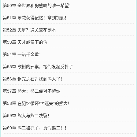
第50章 全世界和狗熊岭的唯一希望！
第51章 翠花获得记忆！拿到钥匙！
第52章 天庭？通关翠花副本
第53章 天才威留下的信
第54章 一诺千金重！
第55章 砍树的邪祟，祂们发起反扑了
第56章 诅咒之石？找到熊大了！
第57章 熊大：熊二俺对不起你
第58章 在记忆循环中“迷失”的熊大！
第59章 熊大与熊二决裂！
第60章 熊二被抓了，真假熊二！！