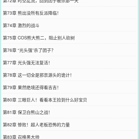
第72章 时空乱流，回到团子被杀那一天
第73章 熊出没所有反派降临！
第74章 激烈的战斗
第75章 COS熊大熊二，阻止别人砍树
第76章 “光头强”杀了团子？
第77章 光头强无法复活！
第78章 这一切全是邪祟源头的诡计！
第79章 果然绝境还得看吉吉！
第80章 三眼巨人！看看本王捡到什么好宝贝
第81章 保卫白熊山之战！
第82章 惨败！超人老板恐怖的力量
第83章 召唤黑大帅