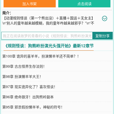
加入书架
点击阅读
简介：
【动漫规则怪谈（第一个熊出没）＋直播＋国运＋无女主】
\n“别人的童年越来越模糊，我的童年咋越来越邪乎？”\n“不
是！熊大熊二你咋入编了？喜羊羊你咋也有编制？连海绵宝宝都有
了？”\n蓝星诡异降临！怪谈席卷全球！\n每个国家都会抽取天选者，
复制分享
参加怪谈！\n龙国连败七场，一度处在灭国的边缘！\n最后一场，怪
谈居然还是传说中的S级怪谈副本！\n穿越到蓝星的陈庆，得知这个世
《规则怪谈：狗熊岭扮演光头强开始》最新12章节
界怪谈林立，困难重重，本来很慌。\n一看怪谈！\n狗熊岭怪谈？羊
村怪谈？成龙历险记怪谈？比奇堡怪谈……\n好家伙！\n没想到怪谈
第100章 诡异的喜羊羊，扮演懒羊羊还不简单？！
全都是自己曾经的童年啊！\n那还说啥？都是哥们！\n陈庆一点也不
慌了。\n在怪谈中，陈庆扮演光头强，对着诡异熊大熊二就是干。
第99章 古古怪界生存法则！
\n“我强天帝，狂一点怎么了？”\n在羊村扮演懒大王。\n“我懒羊羊大王
懒一点怎么了？”\n在比奇堡扮演海绵宝宝。\n“我准备好啦！我准备好
第98章 扮演懒羊羊大王！
啦！”\n在成龙历险记扮演成龙。\n“小玉，这个太危险了。”\n世界各
国：“不是，陈庆为啥每个怪谈，他都能精准扮演角色？呜呜呜，求
第97章 现实诡异化了？喜灰怪谈！
带！”\n……\n当陈庆彻底攻克怪谈那一天，怪谈的诡异这才恍然大
悟，回想起那普通的一天。\n那一天，怪谈世界来了个大爹！
第96章 绝命狼牙！出狗熊岭副本
您要是觉得《
规则怪谈：狗熊岭扮演光头强开始
》还不错的话请不要
忘记向您QQ群和微博微信里的朋友推荐哦！
第95章 邪祟假扮懒羊羊，神秘的符号！