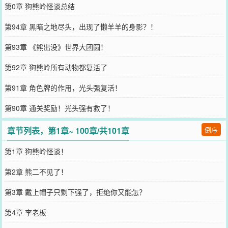
第0章 狗熊岭怪谈总结
第94章 黑暗之地尽头，出现了懒羊羊的身影？！
第93章 《熊出没》世界大团圆！
第92章 狗熊岭所有动物都复活了
第91章 角色牌的作用，光头强复活！
第90章 通关奖励！光头强有救了！
章节列表，第1章~ 100章/共101章
倒序
第1章 狗熊岭怪谈！
第2章 熊二不见了！
第3章 戴上帽子只剩下强了，拒绝你又能怎？
第4章 李老板