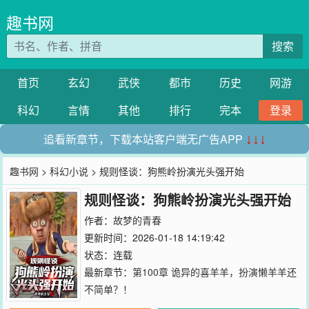
趣书网
搜索
首页
玄幻
武侠
都市
历史
网游
科幻
言情
其他
排行
完本
登录
追看新章节，下载本站客户端无广告APP
↓↓↓
趣书网
>
科幻小说
> 规则怪谈：狗熊岭扮演光头强开始
规则怪谈：狗熊岭扮演光头强开始
作者：
故梦的青春
更新时间：2026-01-18 14:19:42
状态：连载
最新章节：
第100章 诡异的喜羊羊，扮演懒羊羊还
不简单？！