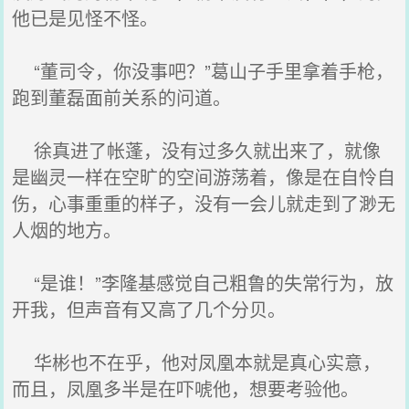
他已是见怪不怪。
“董司令，你没事吧？”葛山子手里拿着手枪，
跑到董磊面前关系的问道。
徐真进了帐蓬，没有过多久就出来了，就像
是幽灵一样在空旷的空间游荡着，像是在自怜自
伤，心事重重的样子，没有一会儿就走到了渺无
人烟的地方。
“是谁！”李隆基感觉自己粗鲁的失常行为，放
开我，但声音有又高了几个分贝。
华彬也不在乎，他对凤凰本就是真心实意，
而且，凤凰多半是在吓唬他，想要考验他。