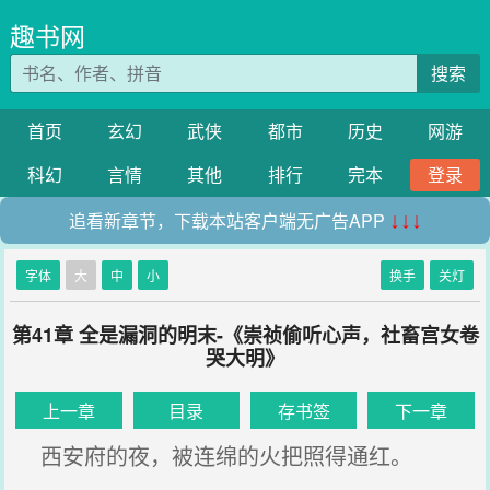
趣书网
搜索
首页
玄幻
武侠
都市
历史
网游
科幻
言情
其他
排行
完本
登录
追看新章节，下载本站客户端无广告APP
↓↓↓
字体
大
中
小
换手
关灯
第41章 全是漏洞的明末-《崇祯偷听心声，社畜宫女卷
哭大明》
上一章
目录
存书签
下一章
西安府的夜，被连绵的火把照得通红。