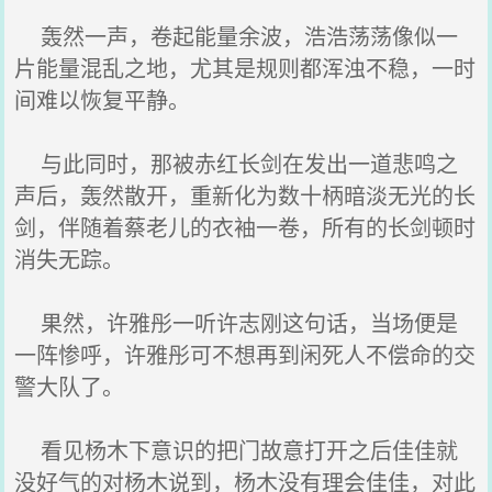
轰然一声，卷起能量余波，浩浩荡荡像似一
片能量混乱之地，尤其是规则都浑浊不稳，一时
间难以恢复平静。
与此同时，那被赤红长剑在发出一道悲鸣之
声后，轰然散开，重新化为数十柄暗淡无光的长
剑，伴随着蔡老儿的衣袖一卷，所有的长剑顿时
消失无踪。
果然，许雅彤一听许志刚这句话，当场便是
一阵惨呼，许雅彤可不想再到闲死人不偿命的交
警大队了。
看见杨木下意识的把门故意打开之后佳佳就
没好气的对杨木说到，杨木没有理会佳佳，对此