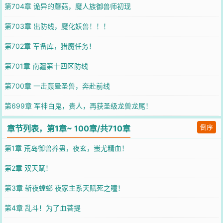
第704章 诡异的蘑菇，魔人族御兽师初现
第703章 出防线，魔化妖兽！！！
第702章 军备库，猎魔任务！
第701章 南疆第十四区防线
第700章 一击轰晕圣兽，奔赴前线
第699章 军神白鬼，贵人，再获圣级龙兽龙尾！
倒序
章节列表，第1章~ 100章/共710章
第1章 荒岛御兽养蛊，夜玄，蚩尤精血！
第2章 双天赋！
第3章 斩夜螳螂 夜家主系天赋死之瞳！
第4章 乱斗！为了血菩提