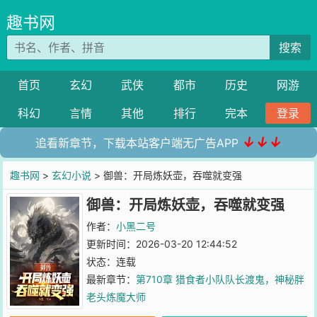
趣书网
搜索
首页
玄幻
武侠
都市
历史
网游
科幻
言情
其他
排行
完本
登录
↓↓↓
追看新章节，下载本站客户端无广告APP
趣书网
>
玄幻小说
> 御兽：开局炼妖壶，吞噬就变强
御兽：开局炼妖壶，吞噬就变强
作者：
小黑二号
更新时间：2026-03-20 12:44:52
状态：连载
最新章节：
第710章 猎食者小队队长渡鬼，神秘胖
老头炼魔大师