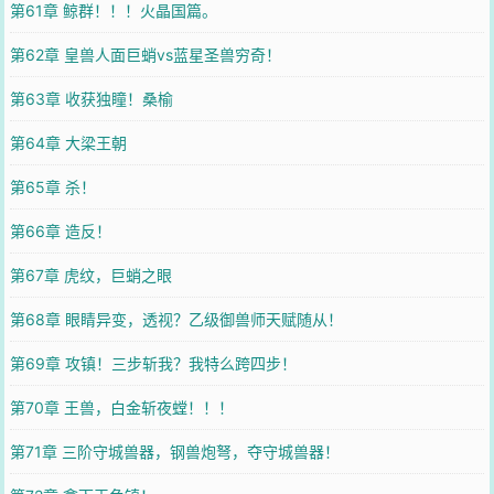
第61章 鲸群！！！火晶国篇。
第62章 皇兽人面巨蛸vs蓝星圣兽穷奇！
第63章 收获独瞳！桑榆
第64章 大梁王朝
第65章 杀！
第66章 造反！
第67章 虎纹，巨蛸之眼
第68章 眼睛异变，透视？乙级御兽师天赋随从！
第69章 攻镇！三步斩我？我特么跨四步！
第70章 王兽，白金斩夜螳！！！
第71章 三阶守城兽器，钢兽炮弩，夺守城兽器！