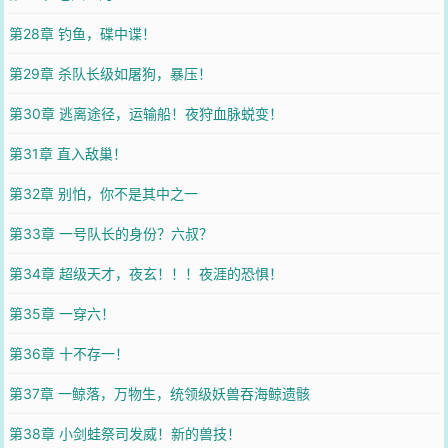
第28章 钓鱼，碟中谍！
第29章 杀队长级如屠狗，暴压！
第30章 逃离途径，运输船！夜狩血脉蜕变！
第31章 直入敌巢！
第32章 别怕，你不是其中之一
第33章 一号队长的身份？六叔？
第34章 超级天才，夜玄！！！夜涯的恐惧！
第35章 一穿六！
第36章 十不存一！
第37章 一鲸落，万物生，统领级妖兽吞海鲸遗骸
第38章 小剑蛙祭司发威！新的兽技！