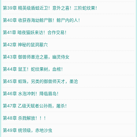
第39章 精英级盾蛙近卫！意外之喜！三阶蛇纹果！
第40章 收获吞海幼鲸尸骸！鲸尸内的人！
第41章 暗夜猫妖来访！合作交易！
第42章 神秘的鼠洞墓穴
第43章 御兽师墨沧之墓，幽灵侍女
第44章 鼠王！蛇纹果树，血棺！
第45章 蛟珠，另类的御兽师天才，墨沧
第46章 水泡冲刺！降临眉岛！
第47章 乙级天赋者公孙雨，屠杀！
第48章 杀戮解放！！！
第49章 统领级，赤地沙虫