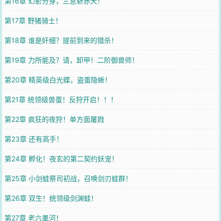
第16章 幻影分身，三息斩赤犬！
第17章 野猪骑士！
第18章 谁是奸细？提前到来的猎杀！
第19章 力所能及？请，卸甲！二阶御兽师！
第20章 精英级白光蝶，盗蛋隐蜥！
第21章 统领级兽蛋！反狩开启！！！
第22章 疯狂的夜狩！单方面屠戮
第23章 还有高手！
第24章 孵化！夜玄的第二契约妖宠！
第25章 小剑蛙祭司初战，召唤剑刃蛙群！
第26章 双生！统领级剑渊蛙！
第27章 老六墨河！