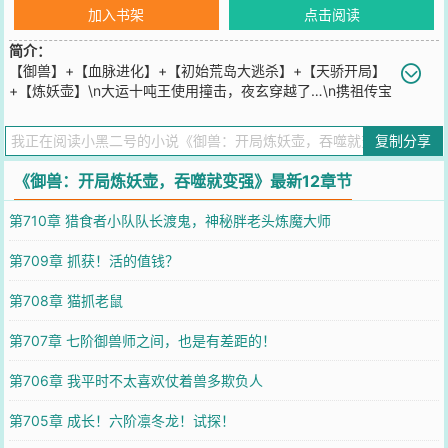
加入书架
点击阅读
简介：
【御兽】+【血脉进化】+【初始荒岛大逃杀】+【天骄开局】
+【炼妖壶】\n大运十吨王使用撞击，夜玄穿越了…\n携祖传宝
贝【炼妖壶】投胎转世到一个御兽世界。\n【炼妖壶】：吞噬万兽尸
骸，即可快速提升契约妖宠境界！\n别人提升契约妖宠境界砸海量资
复制分享
源，而夜玄则全靠吞！\n什么？\n你说双天赋御兽师境界成长缓慢？
\n契约妖宠有极限？\n不好意思，和我的炼妖壶说去吧！\n哪怕是最
《御兽：开局炼妖壶，吞噬就变强》最新12章节
弱的虫兽，也能大放光彩！
您要是觉得《
御兽：开局炼妖壶，吞噬就变强
》还不错的话请不要忘
第710章 猎食者小队队长渡鬼，神秘胖老头炼魔大师
记向您QQ群和微博微信里的朋友推荐哦！
第709章 抓获！活的值钱？
第708章 猫抓老鼠
第707章 七阶御兽师之间，也是有差距的！
第706章 我平时不太喜欢仗着兽多欺负人
第705章 成长！六阶凛冬龙！试探！