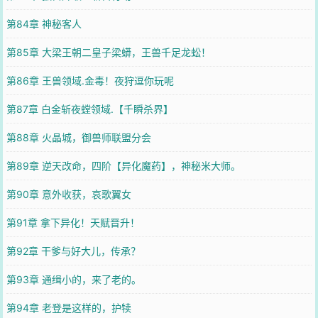
第84章 神秘客人
第85章 大梁王朝二皇子梁蟒，王兽千足龙蚣！
第86章 王兽领域.金毒！夜狩逗你玩呢
第87章 白金斩夜螳领域.【千瞬杀界】
第88章 火晶城，御兽师联盟分会
第89章 逆天改命，四阶【异化魔药】，神秘米大师。
第90章 意外收获，哀歌翼女
第91章 拿下异化！天赋晋升！
第92章 干爹与好大儿，传承？
第93章 通缉小的，来了老的。
第94章 老登是这样的，护犊