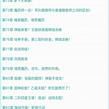
第72章 拿下王角镇！
第73章 魔药师一名！军队御兽师与普通御兽师之间的区别！
第74章 魂类魔药、增质魔药
第75章 神秘来客？王级妖兽蛋暝烛龙蜥
第76章 培养手册，第三契约妖宠，暝烛龙蜥！
第77章 突进领域！
第78章 风雨欲来
第79章 增质魔药，合作，商贾的作用。
第80章 敌袭！张毅的震惊！神狙手夜玄！
第81章 混种妖兽？乙级天赋？终究是燃尽了！
第82章 二阶四星王兽！首战！战场支配！
第83章 独自升级！斩首行动