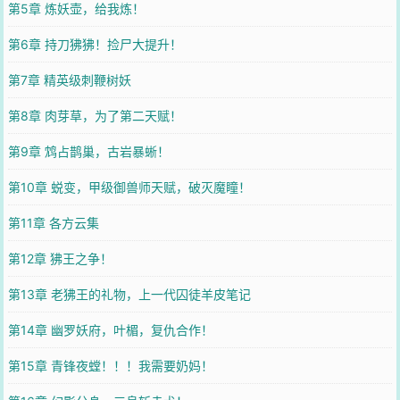
第5章 炼妖壶，给我炼！
第6章 持刀狒狒！捡尸大提升！
第7章 精英级刺鞭树妖
第8章 肉芽草，为了第二天赋！
第9章 鸩占鹊巢，古岩暴蜥！
第10章 蜕变，甲级御兽师天赋，破灭魔瞳！
第11章 各方云集
第12章 狒王之争！
第13章 老狒王的礼物，上一代囚徒羊皮笔记
第14章 幽罗妖府，叶楣，复仇合作！
第15章 青锋夜螳！！！我需要奶妈！