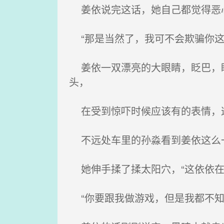
姜依说完这话，她自己都觉得恶心
“那是当然了，我可不会欺骗你这
姜依一双漂亮的大眼睛，眨巴，眨
头，
在受到惊吓时候应该有的表情，这
不远处车里的孙淼看到姜依这么一
她伸手揉了揉太阳穴，“这依依在
“你要跟我做游戏，但是我都不知