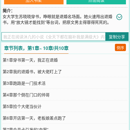
简介：
女大学生苏晓晓穿书，睁眼就是退婚名场面。她火速甩出退婚
书，用“放大镜才能找到”等台词，把原文男主得罪得死死的。
离开后，她靠着现代商业思维，开了间“解忧杂货铺”。她准备低调摸
鱼攒钱养老，但大佬们不允许。剑尊送来功法，魔尊送来法宝，会长
复制分享
送来黑卡……她开的“员工关怀”“会员积分”体系，被外界解读为精密的
情报网和筛选机制。她越解释“真不是那样”，众人就越觉得她“高深莫
章节列表，第1章~ 10章/共10章
倒序
测”，导致各方势力齐聚她的杂货铺，打探这位“隐世高人”。她忙着用
“火锅社交”调和矛盾，用“狼人杀”分解恩怨时，误服了护法自带的“真
第1章穿书第一天，我正在退婚
话水”直接在众人面前暴露了真实想法，震惊全场。她身份暴露引来质
疑和追杀。千钧一发之际，店员沈渡显露修为，护在她身前。他当众
第2章我的退婚书，被大佬盯上了
揭晓自己上古魔神的身份，并宣告：“她不是什么狗屁天道，她是我祖
宗。谁有意见？”事后，他凑到她耳边轻笑：“老板，员工保护费，麻
第3章跑路是一门技术活
烦结一下，我只要你。”
您要是觉得《
全天下都在脑补我是满级大
》还不错的话请不要忘记向
第4章那个倒在门口的帅哥
您QQ群和微博微信里的朋友推荐哦！
第5章捡个大佬当伙计
第6章开店第一天，老板娘差点跑了
第7章会员卡引发的“血案”