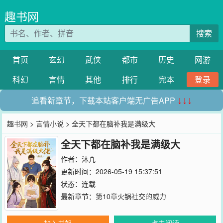
趣书网
搜索
首页
玄幻
武侠
都市
历史
网游
科幻
言情
其他
排行
完本
登录
追看新章节，下载本站客户端无广告APP
↓↓↓
趣书网
>
言情小说
> 全天下都在脑补我是满级大
全天下都在脑补我是满级大
作者：
沐凣
更新时间：2026-05-19 15:37:51
状态：连载
最新章节：
第10章火锅社交的威力
加入书架
点击阅读