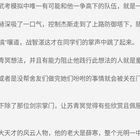
考模拟中唯一有可能和他一争高下的队伍，就是
深吸了一口气，控制杰斯走到了上路防御塔下，随
搞”嚷道，战智湛这才在同学们的掌声中跳了起来。
冥想法，并且有能力阻止他践行此想法的人就是
者是没帮舍友们做完她们吩咐的事情就会被关在门
除了那位剑宗掌门，让苏青冥觉得有些欣赏且佩服
天才的风云人物，他的老大是薛寒，整个光明一