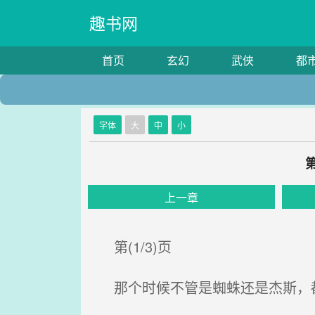
趣书网
首页
玄幻
武侠
都
字体
大
中
小
上一章
第(1/3)页
那个时候不管是蜘蛛还是杰斯，都