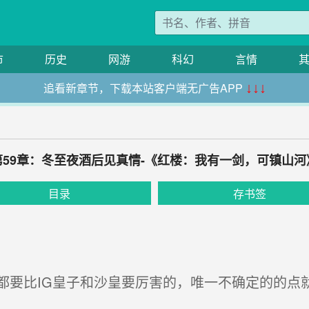
市
历史
网游
科幻
言情
追看新章节，下载本站客户端无广告APP
↓↓↓
第59章：冬至夜酒后见真情-《红楼：我有一剑，可镇山河
目录
存书签
要比IG皇子和沙皇要厉害的，唯一不确定的的点