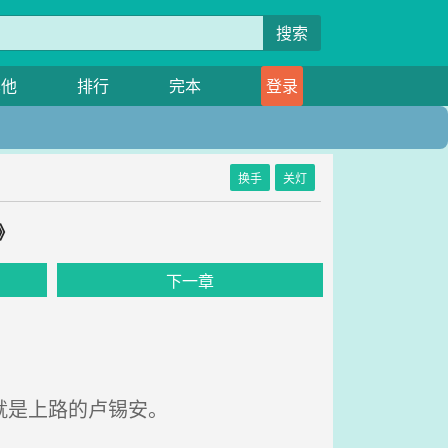
搜索
其他
排行
完本
登录
换手
关灯
》
下一章
就是上路的卢锡安。