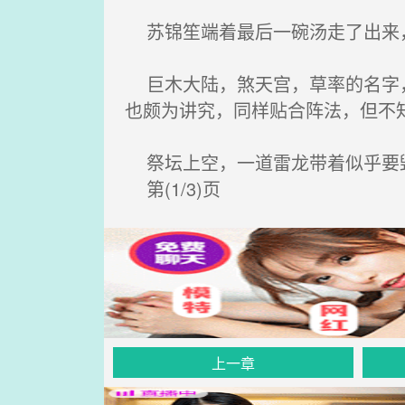
苏锦笙端着最后一碗汤走了出来
巨木大陆，煞天宫，草率的名字，
也颇为讲究，同样贴合阵法，但不
祭坛上空，一道雷龙带着似乎要毁
第(1/3)页
上一章