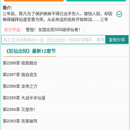
简介：
三年前，陈凡为了保护妹妹不得已出手伤人，锒铛入狱，却因
祸得福拜仙道至尊为师，从此命运的齿轮开始转动……三年
后，他是SSS级监狱人人敬畏的少尊！看着受尽欺凌的妹妹，命悬一
其它作品：
警报！龙国出现SSS级修仙者！
/
线的养父，身处险境的未婚妻，陈凡誓要以八尺之躯，为他们撑起一
片天！
复制分享
您要是觉得《
狂仙出狱
》还不错的话请不要忘记向您QQ群和微博微信
里的朋友推荐哦！
《狂仙出狱》最新12章节
第2288章 极致融合
第2287章 独自逃生
第2286章 龙帝之力
第2285章 大战半步仙皇
第2284章 又是你！
第2283章 完美破阵