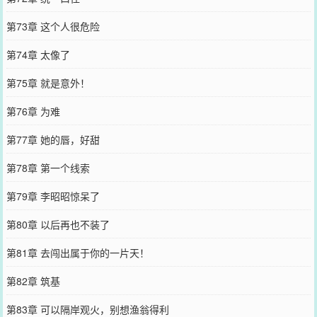
第73章 这个人很危险
第74章 太像了
第75章 就是意外！
第76章 为难
第77章 她的唇，好甜
第78章 第一个线索
第79章 李昭昭惊呆了
第80章 以后再也不装了
第81章 去闯出属于你的一片天！
第82章 筑基
第83章 可以隔岸观火，别想渔翁得利