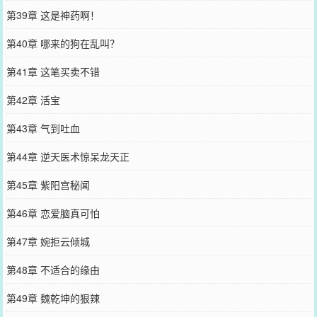
第39章 这是神药啊！
第40章 哪来的狗在乱叫？
第41章 这笔买卖不错
第42章 活宝
第43章 气到吐血
第44章 逆天医术惊呆龙天正
第45章 紫阳宫秘闻
第46章 恋爱脑真可怕
第47章 婉拒云倾城
第48章 不适合的缘由
第49章 魏乾坤的狠辣