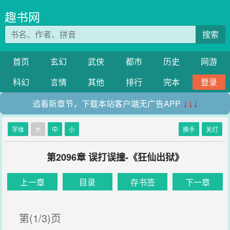
趣书网
搜索
首页
玄幻
武侠
都市
历史
网游
科幻
言情
其他
排行
完本
登录
追看新章节，下载本站客户端无广告APP
↓↓↓
字体
大
中
小
换手
关灯
第2096章 误打误撞-《狂仙出狱》
上一章
目录
存书签
下一章
第(1/3)页