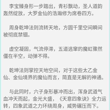
李宝臻身形一步踏出，青衫飘动，圣人道韵
轰然绽放，大罗金仙的浩瀚修为席卷四方。
周身乾坤法则流转天地，方圆千里空间瞬间
被彻底禁锢。
虚空凝固，气流停滞，五道逃窜的魔虹骤然
僵在半空，动弹不得。
乾坤法则掌控天地空间，对于这些太乙金
仙、金仙境界的魔仙而言，简直是无解的神通。
与此同时，六子身形暴冲而出，浑身武道气
血冲天而起，金光大盛，《天意四象诀》全力运
转，四象武道之力环绕周身，威势碾压而下。