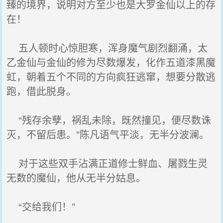
臻的境界，说明对方至少也是大罗金仙以上的存
在！
五人顿时心惊胆寒，浑身魔气剧烈翻涌，太
乙金仙与金仙的修为尽数爆发，化作五道漆黑魔
虹，朝着五个不同的方向疯狂逃窜，想要分散逃
跑，借此脱身。
“残存余孽，祸乱未除，既然撞见，便尽数诛
灭，不留后患。”陈凡语气平淡，无半分波澜。
对于这些双手沾满正道修士鲜血、屠戮生灵
无数的魔仙，他从无半分姑息。
“交给我们！”