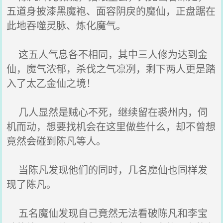
五道身披漆黑魔袍、面容阴戾的魔仙，正盘踞在
此地吞噬灵脉、炼化魔气。
这五人气息各不相同，其中三人修为达到金
仙，魔气浓郁，杀伐之气凛冽，剩下两人更是踏
入了太乙金仙之境！
几人显然是贼心不死，继续留在裘州内，伺
机而动，想要找机会在这里做些什么，却不曾想
竟然会碰到陈凡等人。
当陈凡发现他们的同时，几名魔仙也同样发
现了陈凡。
五名魔仙发现自己竟然无法看破陈凡和李宝