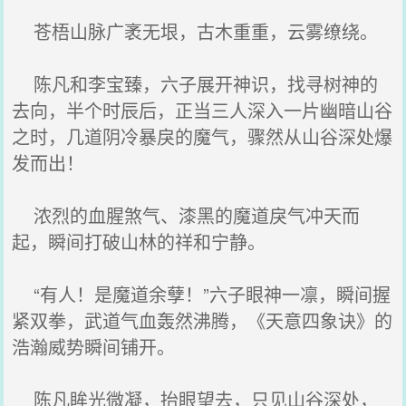
苍梧山脉广袤无垠，古木重重，云雾缭绕。
陈凡和李宝臻，六子展开神识，找寻树神的
去向，半个时辰后，正当三人深入一片幽暗山谷
之时，几道阴冷暴戾的魔气，骤然从山谷深处爆
发而出！
浓烈的血腥煞气、漆黑的魔道戾气冲天而
起，瞬间打破山林的祥和宁静。
“有人！是魔道余孽！”六子眼神一凛，瞬间握
紧双拳，武道气血轰然沸腾，《天意四象诀》的
浩瀚威势瞬间铺开。
陈凡眸光微凝，抬眼望去，只见山谷深处，