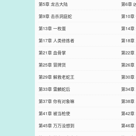
第5章 龙古大陆
第6章
第9章 击杀洞庭蛇
第10
第13章 一枚蛋
第14章
第17章 人类修炼者
第18章
第21章 血骨掌
第22章
第25章 冒牌货
第26章
第29章 解救老蛇王
第30章
第33章 雷麟蛇后
第34章
第37章 你有对象嘛
第38章
第41章 被当枪使
第42章
第45章 万万没想到
第46