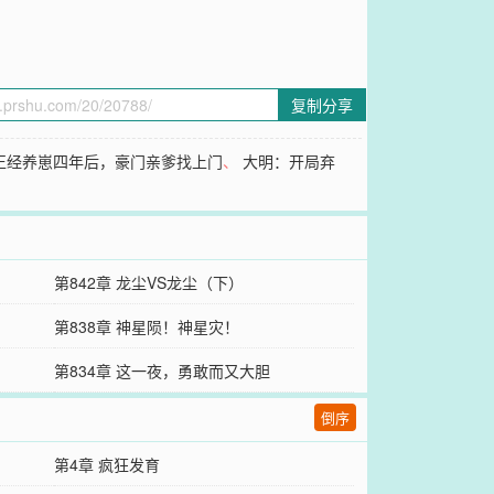
复制分享
正经养崽四年后，豪门亲爹找上门
、
大明：开局弃
第842章 龙尘VS龙尘（下）
第838章 神星陨！神星灾！
第834章 这一夜，勇敢而又大胆
倒序
第4章 疯狂发育