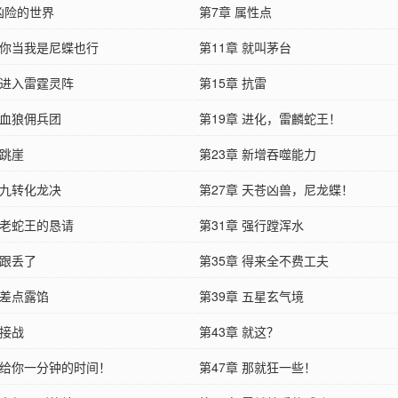
 凶险的世界
第7章 属性点
章 你当我是尼蝶也行
第11章 就叫茅台
 进入雷霆灵阵
第15章 抗雷
 血狼佣兵团
第19章 进化，雷麟蛇王！
 跳崖
第23章 新增吞噬能力
 九转化龙决
第27章 天苍凶兽，尼龙蝶！
 老蛇王的恳请
第31章 强行蹚浑水
 跟丢了
第35章 得来全不费工夫
 差点露馅
第39章 五星玄气境
 接战
第43章 就这？
章 给你一分钟的时间！
第47章 那就狂一些！