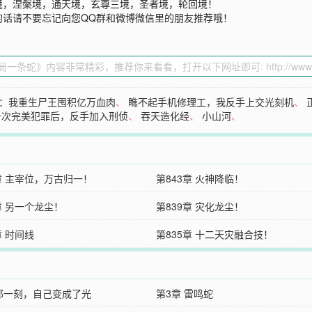
境，涅槃境，通天境，玄尊三境，圣者境，轮回境！
的话请不要忘记向您QQ群和微博微信里的朋友推荐哦！
：我重生尸王囤积亿万血肉
、
瞧不起手机修理工，我反手上交光刻机
、
千次完美犯罪后，反手加入刑侦
、
吞天造化经
、
小山河
、
章 主宰位，万古归一！
第843章 火神降临！
章 另一个龙尘！
第839章 灾化龙尘！
章 时间线
第835章 十二天灾融合技！
 那一刻，自己变成了光
第3章 雷鸣蛇