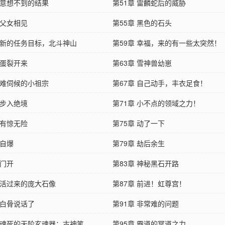
 意想不到的结果
第51章 雷麟蛇后的威胁
 父女相见
第55章 黑色的石头
章 新的任务目标，北斗神山
第59章 幸福，来的有一些太突然！
 蛋裂开来
第63章 雪神兽幼崽
 难伺候的小祖宗
第67章 自己动手，丰衣足食！
 步入绝境
第71章 小不点的领域之力！
 有惊无险
第75章 动了一下
 自爆
第79章 劫后余生
 门开
第83章 神秘黑石开路
章 活过来的庞大石像
第87章 前进！虹尊宫！
 白骨说话了
第91章 非常难的问题
章 魂死的天阶玄魂器：古神笔
第95章 霸道的冥道之力