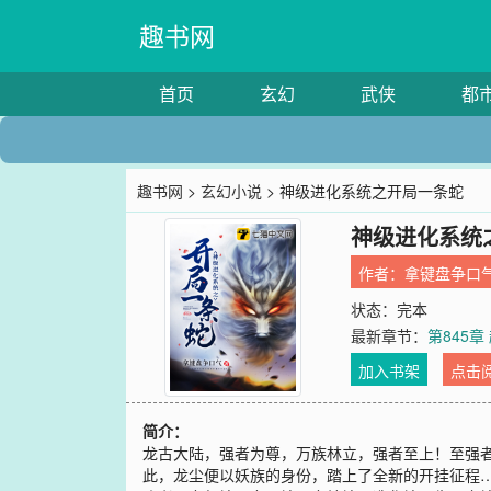
趣书网
首页
玄幻
武侠
都
趣书网
>
玄幻小说
> 神级进化系统之开局一条蛇
神级进化系统
作者：
拿键盘争口
状态：完本
最新章节：
第845
加入书架
点击
简介：
龙古大陆，强者为尊，万族林立，强者至上！至强
此，龙尘便以妖族的身份，踏上了全新的开挂征程