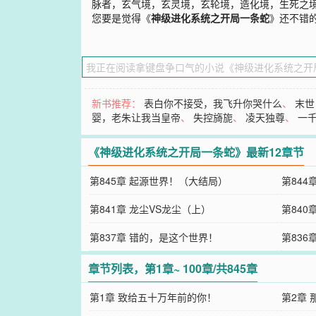
脉者，玄气境，玄灵境，玄轮境，造化境，生死之
您要是觉得《
神级进化系统之开局一条蛇
》还不错
新书推荐：
表白你不接受，我飞升你哭什么
、
末世
婴，老朱让我当皇帝
、
失控旖旎
、
凌天独尊
、
一
《神级进化系统之开局一条蛇》最新12章节
第845章 起源世界！（大结局）
第844
第841章 龙尘VS龙尘（上）
第840
第837章 错的，是这个世界！
第836
章节列表，第1章~ 100章/共845章
第1章 致给五十万年前的你！
第2章