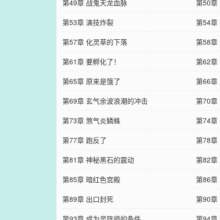
第49章 战鬼天龙血脉
第50章
第53章 演技炸裂
第54章
第57章 化灵草的下落
第58
第61章 要孵化了！
第62章
第65章 原来是饿了
第66章
第69章 玄气余波浪潮的冲击
第70章
第73章 煞气炎鳞蛛
第74章
第77章 跑反了
第78章
第81章 神秘黑石的震动
第82章
第85章 暗红色宫殿
第86
第89章 出口封死
第90章
第93章 成为灵阵师的条件
第94