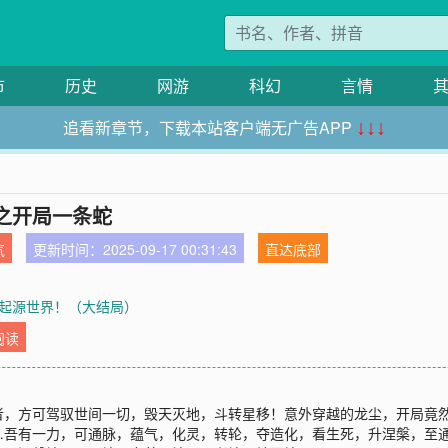
市
历史
网游
科幻
言情
追看新章节，下载本站客户端无广告APP
↓↓↓
之开局一条蛇
气
更新时间：2025-09-17 00:31:43
直达底部
章 起源世界！（大结局）
阅读
者，方可驾驭世间一切，毁天灭地，斗转星移！意外穿越的龙尘，开局竟
…吾有一力，可通脉，蕴气，化灵，转轮，夺造化，看生死，升涅槃，至