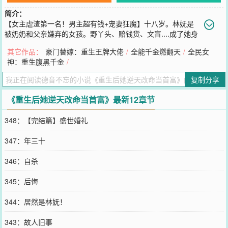
简介：
【女主虐渣第一名！男主超有钱+宠妻狂魔】十八岁。林妩是
被奶奶和父亲嫌弃的女孩。野丫头、赔钱货、文盲....成了她身
上撕不掉的标签。被人嘲讽：“一个初中毕业生能有什么出息？这辈子
其它作品：
豪门替嫁：重生王牌大佬
/
全能千金燃翻天
/
全民女
也就这样了！”考上名牌大学，最后却被人冒名顶替。她的人生好像一
神：重生腹黑千金
/
场笑话。一朝重生。林妩带着母亲脚踹渣男亲爹，火速让位继母，虐
渣渣，做生意，小日子红火不已。面对仇人：劝我大度？委屈我让你
复制分享
开心！？没理才要让三分，得理为什么要饶人？！——就在林妩小日
子过得风生水起的时候，失踪多年的外祖父一家却突然找上门！于
《重生后她逆天改命当首富》最新12章节
是，众人眼中离过婚还带着个拖油瓶的弃妇，竟然成了豪门唯一继承
人。更让林妩没想到的是，她的三无汽车修理工男友，竟摇身一变，
348：【完结篇】盛世婚礼
变成高不可攀的权门顶级大佬。此后林妩便成了衣来伸手饭来张口的
权门贵妇，被大佬宠的上天入地。——后来。林妩已是著名女企业
347：年三十
家。她站在高台，发表自己的演讲：“曾经我们的祖辈大多数都非常重
男轻女，嫁出去的女儿泼出去的水成了我们的代名词。他们忽视女孩
346：自杀
的教育成长，将她们困于家庭与琐事之间，以夫为天，以子为地，一
旦被男人背叛，她们便失去依靠被人指责是破鞋！”“可是今天！”“你看
345：后悔
这万人广场，她们都是最年轻的女企业家!”
您要是觉得《
重生后她逆天改命当首富
》还不错的话请不要忘记向您
344：居然是林妩！
QQ群和微博微信里的朋友推荐哦！
343：故人旧事