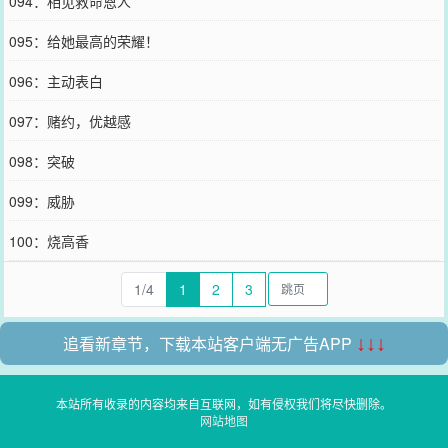
094：相见救命恩人
095：给她最高的荣耀！
096：主动表白
097：赌约，优越感
098：突破
099：威胁
100：烧高香
1/4
1
2
3
追看新章节，下载本站客户端无广告APP
↓↓↓
本站所有收录的内容均来自互联网，如有侵权我们将尽快删除。
网站地图