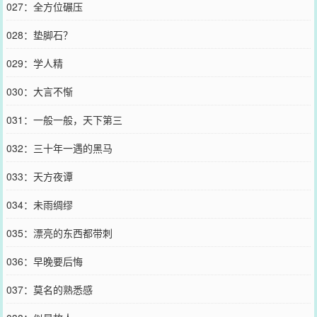
027：全方位碾压
028：垫脚石？
029：学人精
030：大言不惭
031：一般一般，天下第三
032：三十年一遇的黑马
033：天方夜谭
034：未雨绸缪
035：漂亮的东西都带刺
036：早晚要后悔
037：莫名的熟悉感