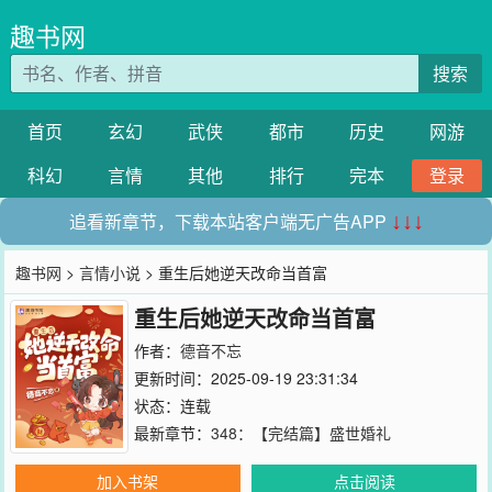
趣书网
搜索
首页
玄幻
武侠
都市
历史
网游
科幻
言情
其他
排行
完本
登录
追看新章节，下载本站客户端无广告APP
↓↓↓
趣书网
>
言情小说
> 重生后她逆天改命当首富
重生后她逆天改命当首富
作者：
德音不忘
更新时间：2025-09-19 23:31:34
状态：连载
最新章节：
348：【完结篇】盛世婚礼
加入书架
点击阅读