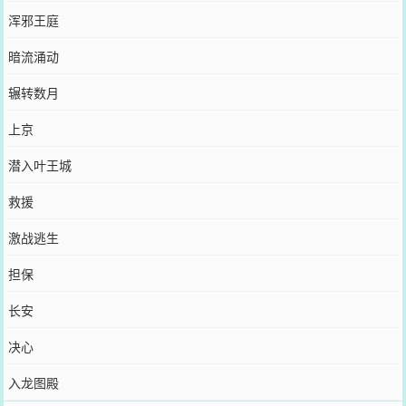
浑邪王庭
暗流涌动
辗转数月
上京
潜入叶王城
救援
激战逃生
担保
长安
决心
入龙图殿