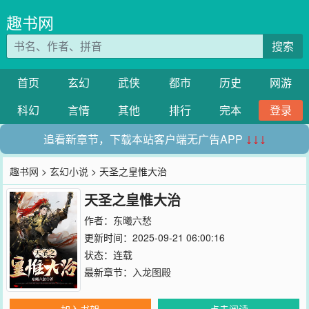
趣书网
搜索
首页
玄幻
武侠
都市
历史
网游
科幻
言情
其他
排行
完本
登录
追看新章节，下载本站客户端无广告APP
↓↓↓
趣书网
>
玄幻小说
> 天圣之皇惟大治
天圣之皇惟大治
作者：
东曦六愁
更新时间：2025-09-21 06:00:16
状态：连载
最新章节：
入龙图殿
加入书架
点击阅读