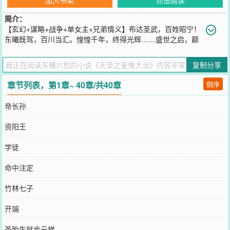
简介：
【玄幻+谋略+战争+单女主+兄弟情义】布达圣武，百姓昭宁！
东曦既驾，百川当汇。惶惶千年，终得光辉……盛世之启，巅
峰之畔。帝破乾元，克上景，扩土万里，成诸帝之夙愿……梁王世
子，帝之长孙。明君?屠戮同族之暴徒?泱泱皇惟三十年……天圣帝国
复制分享
皇帝次子圣宣广之子圣昭宁，乃是帝室昭字辈第一人，出生自带异
象。得圣帝之宠爱，与太子有着无可调和的矛盾，最终演化为宫廷政
章节列表，第1章~ 40章/共40章
倒序
变，圣昭宁亲斩太子，扶父上位，六年后圣宣广让位昭宁，昭宁成为
一代帝王，年号皇惟，开创一代治世！西面大败乾元汗国，南面攻克
帝长孙
上景天国，使天圣帝国距离一统人族只差一步！诸君且看圣昭宁的一
代帝王成长史。（多多提意见（?ò?ó?），作者会尽力回复每个人的
资阳王
意见评论！谢谢???????！）
您要是觉得《
天圣之皇惟大治
》还不错的话请不要忘记向您QQ群和微
学徒
博微信里的朋友推荐哦！
命中注定
竹林七子
开端
圣胎生就步云梯