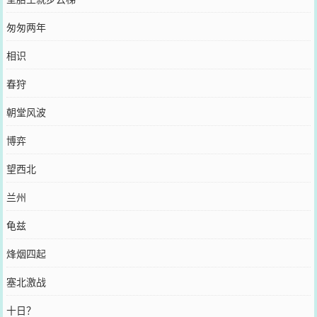
匆匆两年
相识
春狩
朝堂风波
博弈
望西北
兰州
龟兹
烽烟四起
塞北激战
十日？