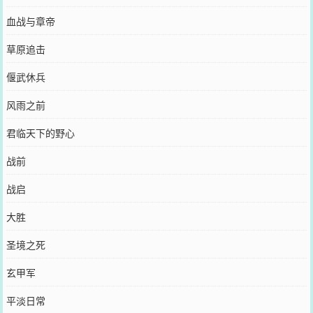
血战与章帝
草原追击
偃武休兵
风雨之前
君临天下的野心
战前
战启
大胜
圣境之死
玄甲军
平淡日常