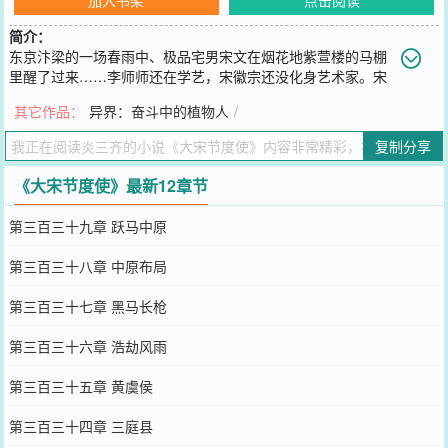
简介：
东京汴梁的一场春雨中、极品宅男宋文在烟花地紫萱楼的马棚
里醒了过来……李师师还在学艺，宋徽宗还没化身艺术家。宋
江李逵还在学习游手好闲……这三等奴才宋文，要身份没身份、要武
其它作品：
异界：奋斗中的植物人
/
艺没武艺。明清诗词没记住几首，蒸汽机大炮也不会造，无路可走无
处可逃！搜肠刮肚编戏曲，胡说八道填唱词。勾栏业务要学习，工会
复制分享
茶壶联盟！从花街柳巷到煌煌朝堂、从江湖到战场，从市井贱民到一
方节度使……看宋文如何绝地逆袭！
《大宋节度使》最新12章节
您要是觉得《
大宋节度使
》还不错的话请不要忘记向您QQ群和微博微
信里的朋友推荐哦！
第三百三十九章 跃马中原
第三百三十八章 中原布局
第三百三十七章 黑马长枪
第三百三十六章 浩劫风雨
第三百三十五章 黄虞侯
第三百三十四章 三庭县