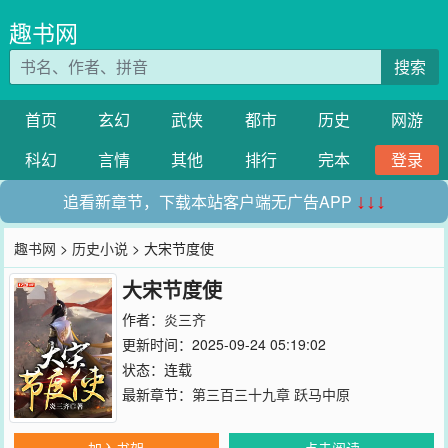
趣书网
搜索
首页
玄幻
武侠
都市
历史
网游
科幻
言情
其他
排行
完本
登录
追看新章节，下载本站客户端无广告APP
↓↓↓
趣书网
>
历史小说
> 大宋节度使
大宋节度使
作者：
炎三齐
更新时间：2025-09-24 05:19:02
状态：连载
最新章节：
第三百三十九章 跃马中原
加入书架
点击阅读