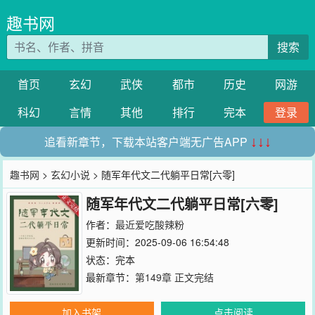
趣书网
搜索
首页
玄幻
武侠
都市
历史
网游
科幻
言情
其他
排行
完本
登录
追看新章节，下载本站客户端无广告APP
↓↓↓
趣书网
>
玄幻小说
> 随军年代文二代躺平日常[六零]
随军年代文二代躺平日常[六零]
作者：
最近爱吃酸辣粉
更新时间：2025-09-06 16:54:48
状态：完本
最新章节：
第149章 正文完结
加入书架
点击阅读