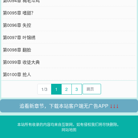
第0094章 褐毛斗鸡
第0095章 嗜甜？
第0096章 失控
第0097章 叶锦绣
第0098章 翻脸
第0099章 收徒大典
第0100章 抢人
1/3
1
2
3
追看新章节，下载本站客户端无广告APP
↓↓↓
本站所有收录的内容均来自互联网，如有侵权我们将尽快删除。
网站地图