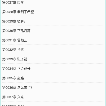
第0027章 肉疼
第0028章 看到了希望
第0029章 被算计
第0030章 下品丹药
第0031章 雷劫云
第0032章 担忧
第0033章 犯了错
第0034章 学会成长
第0035章 赶路
第0036章 怎么来了？
第0037章 兴味