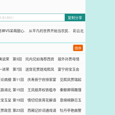
复制分享
男神VS呆萌甜心
、
从平凡的世界开始当农民
、
彩云北
倒序
演说荣
第3回 托内兄如海荐西宾 接外孙贾母惜
一进荣
孤女
第7回 送宫花贾琏戏熙凤 宴宁府宝玉会
医论病细
秦钟
第11回 庆寿辰宁府排家宴 见熙凤贾瑞起
玉路谒北
淫心
第15回 王凤姐弄权铁槛寺 秦鲸卿得趣馒
乐宝玉呈
头庵
第19回 情切切良宵花解语 意绵绵静日玉
谜贾政悲
生香
第23回 西厢记妙词通戏语 牡丹亭艳曲警