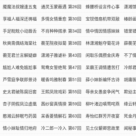
回 魇魔法叔嫂逢五鬼 通灵玉蒙蔽遇
谶语
第26回 蜂腰桥设言传心事 潇湘
回 享福人福深还祷福 多情女情重愈
幽情
第30回 宝钗借扇机带双敲 椿龄
回 手足眈眈小动唇舌 不肖种种搭承
局外
第34回 情中情因情感妹妹 错里
回 秋爽斋偶结海棠社 蘅芜院夜拟菊
哥哥
第38回 林潇湘魁夺菊花诗 薛蘅
回 蘅芜君兰言解疑癖 潇湘子雅谑补
蟹咏
第43回 闲取乐偶攒金庆寿 不了
回 尴尬人难免尴尬事 鸳鸯女誓绝鸳
为香
第47回 呆霸王调情遭苦打 冷郎
回 芦雪庭争联即景诗 暖香坞雅制春
他乡
第51回 薛小妹新编怀古诗 胡庸
回 史太君破陈腐旧套 王熙凤效戏彩
狼药
第55回 辱亲女愚妾争闲气 欺幼
回 杏子阴假凤泣虚凰 茜纱窗真情揆
险心
第59回 柳叶渚边嗔莺咤燕 绛云
回 憨湘云醉眠芍药茵 呆香菱情解石
飞符
第63回 寿怡红群芳开夜宴 死金
回 情小妹耻情归地府 冷二郎一冷入
亲丧
第67回 见土仪颦卿思故里 闻秘