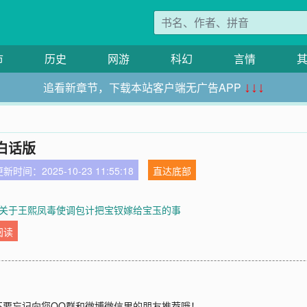
市
历史
网游
科幻
言情
追看新章节，下载本站客户端无广告APP
↓↓↓
白话版
新时间：2025-10-23 11:55:18
直达底部
关于王熙凤毒使调包计把宝钗嫁给宝玉的事
阅读
不要忘记向您QQ群和微博微信里的朋友推荐哦！