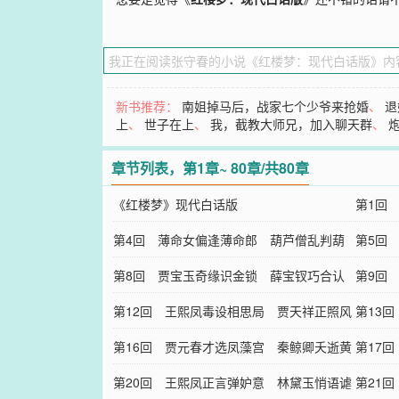
新书推荐：
南姐掉马后，战家七个少爷来抢婚
、
退
上
、
世子在上
、
我，截教大师兄，加入聊天群
、
章节列表，第1章~ 80章/共80章
《红楼梦》现代白话版
第1回
第4回 薄命女偏逢薄命郎 葫芦僧乱判葫
闺秀
第5回
芦案
第8回 贾宝玉奇缘识金锁 薛宝钗巧合认
楼梦
第9回
通灵
第12回 王熙凤毒设相思局 贾天祥正照风
书房
第13
月鉴
第16回 贾元春才选凤藻宫 秦鲸卿夭逝黄
国府
第17
泉路
第20回 王熙凤正言弹妒意 林黛玉悄语谑
元宵
第21