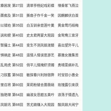
馆春困发
芳心
第27回 滴翠亭杨妃戏彩蝶 埋香冢飞燕泣
画蔷痴及
残红
第31回 撕扇子作千金一笑 因麒麟伏白首
错以错劝
双星
第35回 白玉钏亲尝莲叶羹 黄金莺巧结梅
芜讽和螃
花络
第40回 史太君两宴大观园 金鸳鸯三宣牙
情暂撮土
牌令
第44回 变生不测凤姐泼醋 喜出望外平儿
君惧祸走
理妆
第48回 滥情人情误思游艺 慕雅女雅集苦
医乱用虎
吟诗
第52回 俏平儿情掩虾须镯 勇晴雯病补孔
主刁奴蓄
雀裘
第56回 敏探春兴利除宿弊 时宝钗小惠全
轩里召将
大体
第60回 茉莉粉替去蔷薇硝 玫瑰露引来茯
丹独艳理
苓霜
第64回 幽淑女悲题五美吟 浪荡子情遗九
事凤姐讯
龙佩
第68回 苦尤娘赚入大观园 酸凤姐大闹宁