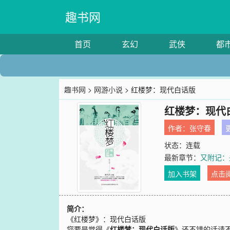
趣书网
首页
玄幻
武侠
都
趣书网
>
网游小说
> 红楼梦：现代白话版
红楼梦：现代
作者：
张守春
更
状态：连载
最新章节：
又附记：
加入书架
点击
简介：
《红楼梦》：现代白话版
您要是觉得《
红楼梦：现代白话版
》还不错的话请