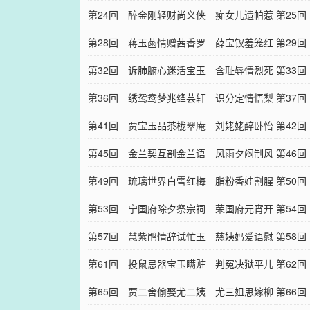
娇音
第24回 醉金刚轻财尚义侠 痴女儿遗帕惹
贾琏
第25
相思
第28回 蒋玉菡情赠茜香罗 薛宝钗羞笼红
双真
第29
麝串
第32回 诉肺腑心迷活宝玉 含耻辱情烈死
斟情
第33
金钏
第36回 绣鸳鸯梦兆绛芸轩 识分定情悟梨
笞挞
第37
香院
第41回 贾宝玉品茶栊翠庵 刘姥姥醉卧怡
花题
第42
红院
第45回 金兰契互剖金兰语 风雨夕闷制风
馀音
第46
雨词
第49回 琉璃世界白雪红梅 脂粉香娃割腥
鸯偶
第50
啖膻
第53回 宁国府除夕祭宗祠 荣国府元宵开
灯谜
第54
夜宴
第57回 慧紫鹃情辞试忙玉 慈姨妈爱语慰
斑衣
第58
痴颦
第61回 投鼠忌器宝玉瞒赃 判冤决狱平儿
痴理
第62
行权
第65回 贾二舍偷娶尤二姨 尤三姐思嫁柳
榴裙
第66