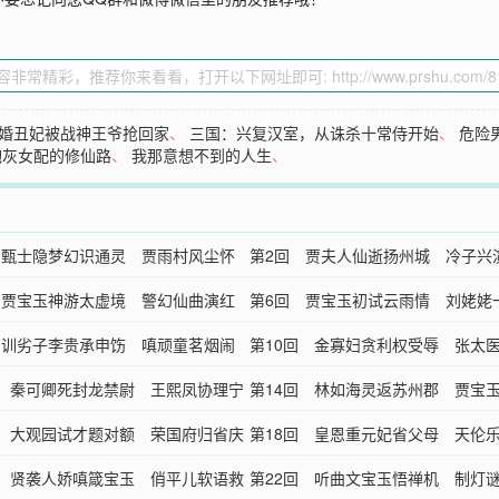
婚丑妃被战神王爷抢回家
、
三国：兴复汉室，从诛杀十常侍开始
、
危险
炮灰女配的修仙路
、
我那意想不到的人生
、
 甄士隐梦幻识通灵 贾雨村风尘怀
第2回 贾夫人仙逝扬州城 冷子兴
 贾宝玉神游太虚境 警幻仙曲演红
国府
第6回 贾宝玉初试云雨情 刘姥姥
 训劣子李贵承申饬 嗔顽童茗烟闹
国府
第10回 金寡妇贪利权受辱 张太
回 秦可卿死封龙禁尉 王熙凤协理宁
究源
第14回 林如海灵返苏州郡 贾宝
回 大观园试才题对额 荣国府归省庆
静王
第18回 皇恩重元妃省父母 天伦
回 贤袭人娇嗔箴宝玉 俏平儿软语救
才藻
第22回 听曲文宝玉悟禅机 制灯