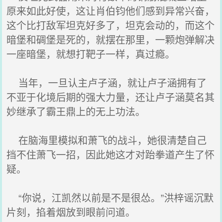
原来如此好使，这让肖伯钧他们感到异常兴奋，
这个比打敌军坦克好多了，坦克会动的，而这个
暗堡和碉堡是死的，就摆在那里，一颗炮弹解决
一座暗堡，就想打靶子一样，真过瘾。
当年，一旦认主卢子涵，就让卢子涵拥有了
不亚于化境后期的强大力量，还让卢子涵莫名其
妙继承了霸王鼎上的无上功法。
在脑海里模拟和萧飞的战斗，她很清楚自己
挡不住萧飞一招，因此她这才对跆拳道产生了怀
疑。
“你说，江凯然以前是不是很怂。”洪梓谣沉默
片刻，掐着烟放到眼前问道。