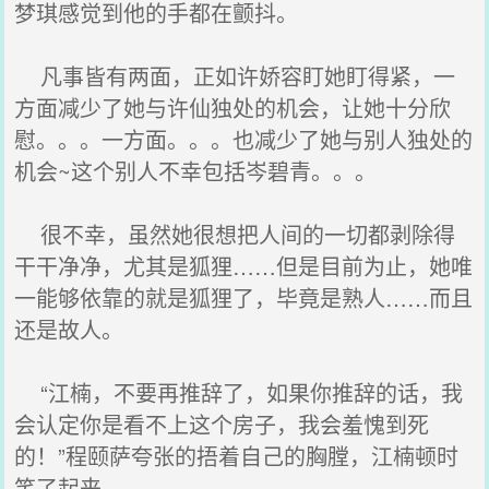
梦琪感觉到他的手都在颤抖。
凡事皆有两面，正如许娇容盯她盯得紧，一
方面减少了她与许仙独处的机会，让她十分欣
慰。。。一方面。。。也减少了她与别人独处的
机会~这个别人不幸包括岑碧青。。。
很不幸，虽然她很想把人间的一切都剥除得
干干净净，尤其是狐狸……但是目前为止，她唯
一能够依靠的就是狐狸了，毕竟是熟人……而且
还是故人。
“江楠，不要再推辞了，如果你推辞的话，我
会认定你是看不上这个房子，我会羞愧到死
的！”程颐萨夸张的捂着自己的胸膛，江楠顿时
笑了起来。