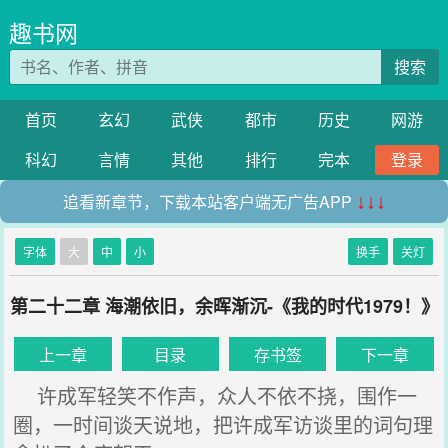
趣书网
搜索
首页
玄幻
武侠
都市
历史
网游
科幻
言情
其他
排行
完本
登录
追看新章节，下载本站客户端无广告APP
↓↓↓
字体
大
中
小
换手
关灯
第二十二章 海潮依旧，余晖渐沉-《我的时代1979！》
上一章
目录
存书签
下一章
许成军轻笑不作声，众人不依不挠，围作一
圈，一时间谈天说地，把许成军访谈里的词句理