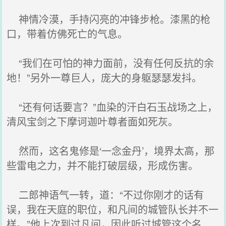
神情冷漠，手持闪亮的冲锋步枪。漆黑的枪
口，带着仿佛死亡的气息。
“我们在可怕的神力面前，没有任何反抗的余
地！”另外一尊巨人，庞大的身躯瑟瑟发抖。
“还有何话要言？”血染的汗白石玉战场之上，
清风宝剑之下摩诃迦叶尊者面如死灰。
然而，这名鬼修是‘一念金丹’，境界太高，那
些雷电之力，并不能打破层级，形成伤害。
二郎神语气一转，道：“不过你刚才的话有
误，我在天庭的职位，和凡间的城管队长并不一
样。”他上次到过凡间，因此听过城管这个名