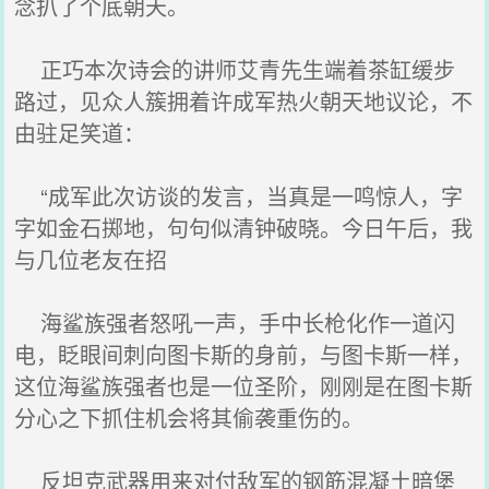
念扒了个底朝天。
正巧本次诗会的讲师艾青先生端着茶缸缓步
路过，见众人簇拥着许成军热火朝天地议论，不
由驻足笑道：
“成军此次访谈的发言，当真是一鸣惊人，字
字如金石掷地，句句似清钟破晓。今日午后，我
与几位老友在招
海鲨族强者怒吼一声，手中长枪化作一道闪
电，眨眼间刺向图卡斯的身前，与图卡斯一样，
这位海鲨族强者也是一位圣阶，刚刚是在图卡斯
分心之下抓住机会将其偷袭重伤的。
反坦克武器用来对付敌军的钢筋混凝土暗堡