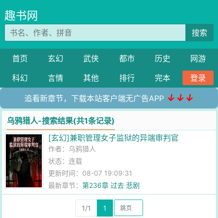
趣书网
搜索
首页
玄幻
武侠
都市
历史
网游
科幻
言情
其他
排行
完本
登录
↓↓↓
追看新章节，下载本站客户端无广告APP
乌鸦猎人-搜索结果(共1条记录)
[玄幻]兼职管理女子监狱的异端审判官
作者：
乌鸦猎人
状态：连载
更新时间：08-07 19:09:31
最新章节：
第236章 过去 悲剧
1/1
1