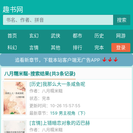
趣书网
搜索
首页
玄幻
武侠
都市
历史
网游
科幻
言情
其他
排行
完本
登录
↓↓↓
追看新章节，下载本站客户端无广告APP
八月糯米糍-搜索结果(共3条记录)
[历史]我那么大一条咸鱼呢
作者：
八月糯米糍
状态：完本
更新时间：10-26 15:57:55
最新章节：
159 男主视角（下）
[言情]上错暗恋对象的迈巴赫
作者：
八月糯米糍