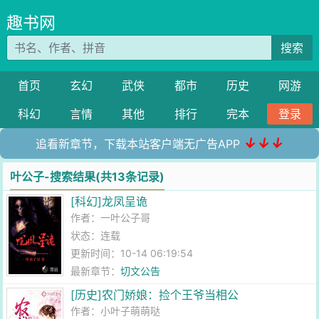
趣书网
搜索
首页
玄幻
武侠
都市
历史
网游
科幻
言情
其他
排行
完本
登录
↓↓↓
追看新章节，下载本站客户端无广告APP
叶公子-搜索结果(共13条记录)
[科幻]龙凤呈诡
作者：
一叶公子哥
状态：连载
更新时间：10-14 06:19:54
最新章节：
切文公告
[历史]农门娇娘：捡个王爷当相公
作者：
小叶子萌萌哒