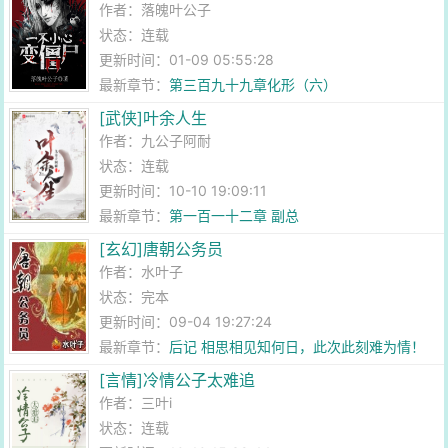
作者：
落魄叶公子
状态：连载
更新时间：01-09 05:55:28
最新章节：
第三百九十九章化形（六）
[武侠]叶余人生
作者：
九公子阿耐
状态：连载
更新时间：10-10 19:09:11
最新章节：
第一百一十二章 副总
[玄幻]唐朝公务员
作者：
水叶子
状态：完本
更新时间：09-04 19:27:24
最新章节：
后记 相思相见知何日，此次此刻难为情！
[言情]冷情公子太难追
作者：
三叶i
状态：连载