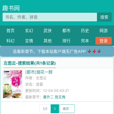
趣书网
搜索
首页
玄幻
武侠
都市
历史
网游
科幻
言情
其他
排行
完本
登录
↓↓↓
追看新章节，下载本站客户端无广告APP
左悠云-搜索结果(共1条记录)
[都市]烟花一醉
作者：
左悠云
状态：连载
更新时间：12-04 00:43:21
最新章节：
番外二 我无悔
1/1
1