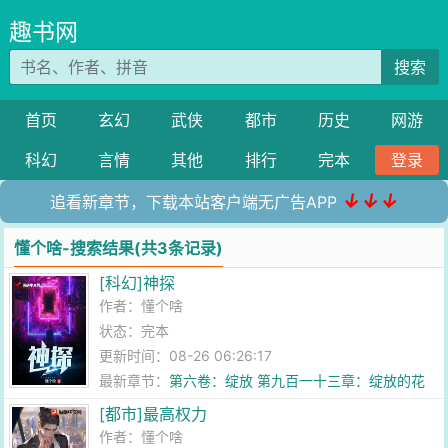
趣书网
搜索
首页
玄幻
武侠
都市
历史
网游
科幻
言情
其他
排行
完本
登录
↓↓↓
追看新章节，下载本站客户端无广告APP
懂个啥-搜索结果(共3条记录)
[科幻]神探
作者：
懂个啥
状态：完本
更新时间：08-26 06:26:17
最新章节：
第六卷：绽放 第九百一十三章：绽放的花
儿（终章）
[都市]最高权力
作者：
懂个啥