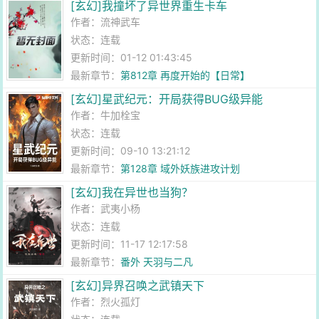
[玄幻]我撞坏了异世界重生卡车
作者：
流神武车
状态：连载
更新时间：01-12 01:43:45
最新章节：
第812章 再度开始的【日常】
[玄幻]星武纪元：开局获得BUG级异能
作者：
牛加栓宝
状态：连载
更新时间：09-10 13:21:12
最新章节：
第128章 域外妖族进攻计划
[玄幻]我在异世也当狗？
作者：
武夷小杨
状态：连载
更新时间：11-17 12:17:58
最新章节：
番外 天羽与二凡
[玄幻]异界召唤之武镇天下
作者：
烈火孤灯