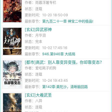
作者：
雨暮浮屠专栏
状态：连载
更新时间：10-20 18:50:09
最新章节：
第九百二十一章 神宝二中的极品!
[玄幻]异武邪神
作者：
月华泪
状态：完本
更新时间：10-02 17:45:16
最新章节：
946.第946章 大结局
[都市]高武：别人靠变异变强，你却靠变态？
作者：
爱吃耗子的狗
状态：连载
更新时间：10-24 19:43:45
最新章节：
第142章:美陀沙，清晰脑回路
[玄幻]大羲武圣
作者：
八异
状态：连载