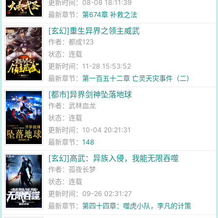
更新时间：08-08 18:11:39
最新章节：
第674章 补救之法
[玄幻]重生异界之领主威武
作者：
都成123
状态：连载
更新时间：11-28 15:53:52
最新章节：
第一百五十二章 亡灵天灾事件（二）
[都市]异界剑神坠落地球
作者：
武林血龙
状态：连载
更新时间：10-04 20:21:31
最新章节：
148
[玄幻]高武：异族入侵，我能无限吞噬
作者：
孤夜长梦
状态：连载
更新时间：09-26 02:31:27
最新章节：
第四十四章：噬虎小队，李凡的计策