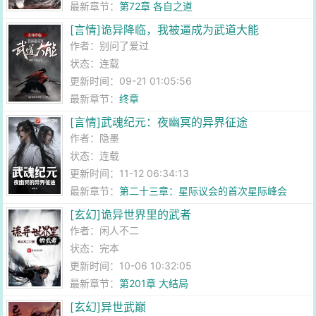
最新章节：
第72章 各自之道
[言情]诡异降临，我被逼成为武道大能
作者：
别问了爱过
状态：连载
更新时间：09-21 01:05:56
最新章节：
终章
[言情]武魂纪元：夜幽冥的异界征途
作者：
隐墨
状态：连载
更新时间：11-12 06:34:13
最新章节：
第二十三章：星际议会的首次星际峰会
[玄幻]诡异世界里的武者
作者：
闲人不二
状态：完本
更新时间：10-06 10:32:05
最新章节：
第201章 大结局
[玄幻]异世武巅