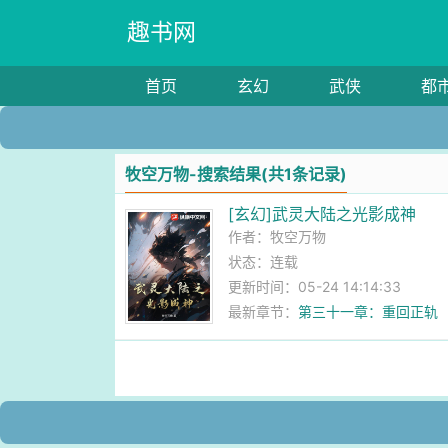
趣书网
首页
玄幻
武侠
都
牧空万物-搜索结果(共1条记录)
[玄幻]武灵大陆之光影成神
作者：
牧空万物
状态：连载
更新时间：05-24 14:14:33
最新章节：
第三十一章：重回正轨