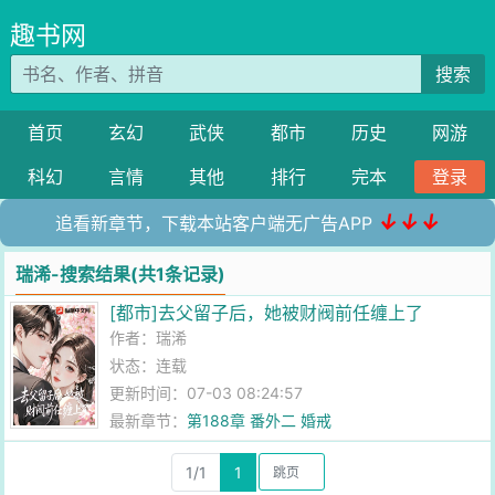
趣书网
搜索
首页
玄幻
武侠
都市
历史
网游
科幻
言情
其他
排行
完本
登录
↓↓↓
追看新章节，下载本站客户端无广告APP
瑞浠-搜索结果(共1条记录)
[都市]去父留子后，她被财阀前任缠上了
作者：
瑞浠
状态：连载
更新时间：07-03 08:24:57
最新章节：
第188章 番外二 婚戒
1/1
1