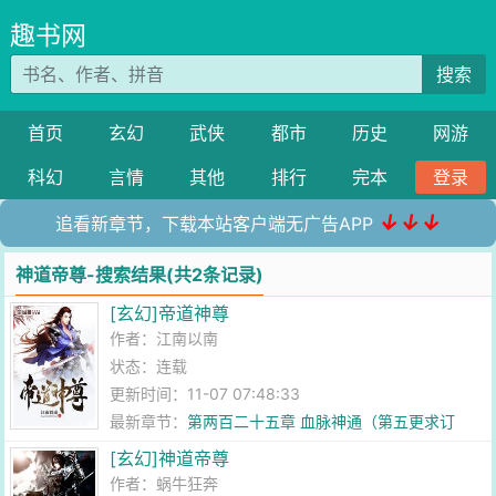
趣书网
搜索
首页
玄幻
武侠
都市
历史
网游
科幻
言情
其他
排行
完本
登录
↓↓↓
追看新章节，下载本站客户端无广告APP
神道帝尊-搜索结果(共2条记录)
[玄幻]帝道神尊
作者：
江南以南
状态：连载
更新时间：11-07 07:48:33
最新章节：
第两百二十五章 血脉神通（第五更求订
阅）
[玄幻]神道帝尊
作者：
蜗牛狂奔