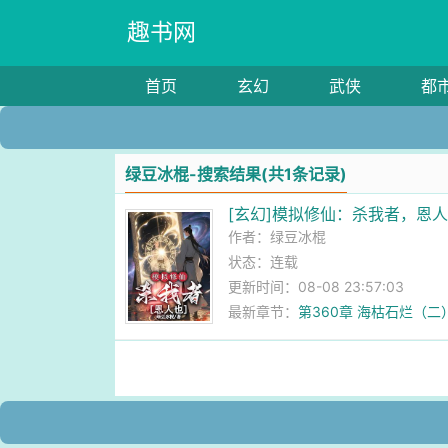
趣书网
首页
玄幻
武侠
都
绿豆冰棍-搜索结果(共1条记录)
[玄幻]模拟修仙：杀我者，恩
作者：
绿豆冰棍
状态：连载
更新时间：08-08 23:57:03
最新章节：
第360章 海枯石烂（二