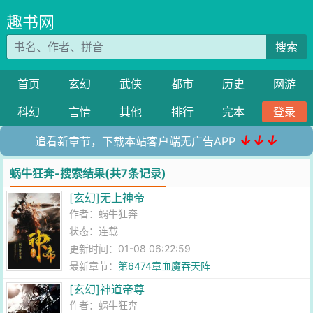
趣书网
搜索
首页
玄幻
武侠
都市
历史
网游
科幻
言情
其他
排行
完本
登录
↓↓↓
追看新章节，下载本站客户端无广告APP
蜗牛狂奔-搜索结果(共7条记录)
[玄幻]无上神帝
作者：
蜗牛狂奔
状态：连载
更新时间：01-08 06:22:59
最新章节：
第6474章血魔吞天阵
[玄幻]神道帝尊
作者：
蜗牛狂奔