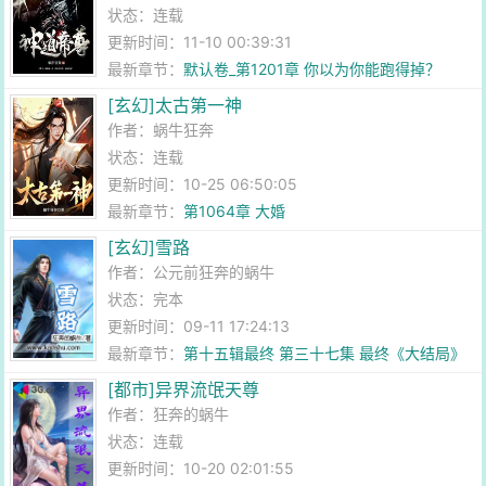
状态：连载
更新时间：11-10 00:39:31
最新章节：
默认卷_第1201章 你以为你能跑得掉？
[玄幻]太古第一神
作者：
蜗牛狂奔
状态：连载
更新时间：10-25 06:50:05
最新章节：
第1064章 大婚
[玄幻]雪路
作者：
公元前狂奔的蜗牛
状态：完本
更新时间：09-11 17:24:13
最新章节：
第十五辑最终 第三十七集 最终《大结局》
[都市]异界流氓天尊
作者：
狂奔的蜗牛
状态：连载
更新时间：10-20 02:01:55