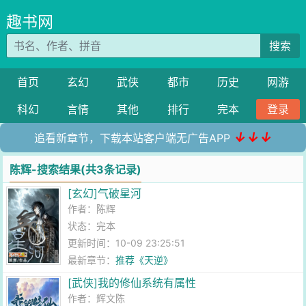
趣书网
搜索
首页
玄幻
武侠
都市
历史
网游
科幻
言情
其他
排行
完本
登录
↓↓↓
追看新章节，下载本站客户端无广告APP
陈辉-搜索结果(共3条记录)
[玄幻]气破星河
作者：
陈辉
状态：完本
更新时间：10-09 23:25:51
最新章节：
推荐《天逆》
[武侠]我的修仙系统有属性
作者：
辉文陈