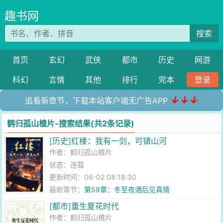
趣书网
搜索
首页
玄幻
武侠
都市
历史
网游
科幻
言情
其他
排行
完本
登录
↓↓↓
追看新章节，下载本站客户端无广告APP
鹤归孤山楂片-搜索结果(共2条记录)
[历史]红楼：我有一剑，可镇山河
作者：
鹤归孤山楂片
状态：连载
更新时间：06-02 08:18:30
最新章节：
第59章：冬至夜酒后见真情
[都市]重生夏花时代
作者：
鹤归孤山楂片